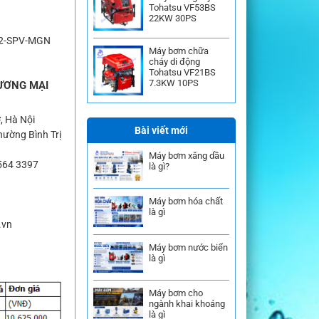
Tohatsu VF53BS
22KW 30PS
X2-SPV-MGN
Máy bơm chữa
cháy di động
Tohatsu VF21BS
7.3KW 10PS
ƯƠNG MẠI
, Hà Nội
Bài viết mới
ường Bình Trị
Máy bơm xăng dầu
564 3397
là gì?
Máy bơm hóa chất
là gì
.vn
Máy bơm nước biển
là gì
Máy bơm cho
ngành khai khoáng
là gì