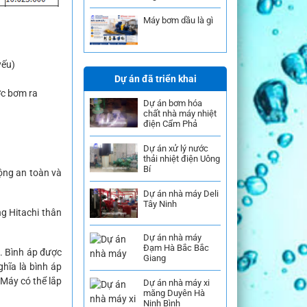
Máy bơm dầu là gì
yếu)
Dự án đã triển khai
ớc bơm ra
Dự án bơm hóa
chất nhà máy nhiệt
điện Cẩm Phả
Dự án xử lý nước
thải nhiệt điện Uông
Bí
động an toàn và
Dự án nhà máy Deli
Tây Ninh
g Hitachi thân
Dự án nhà máy
Đạm Hà Bắc Bắc
t. Bình áp được
Giang
hĩa là bình áp
. Máy có thể lắp
Dự án nhà máy xi
măng Duyên Hà
Ninh Bình