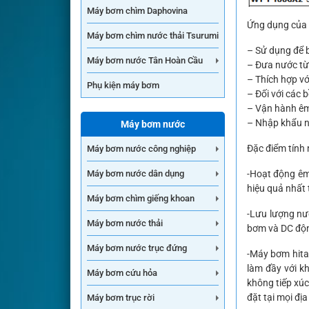
Máy bơm chìm Daphovina
Ứng dụng của
Máy bơm chìm nước thải Tsurumi
– Sử dụng để 
Máy bơm nước Tân Hoàn Cầu
– Đưa nước từ 
– Thích hợp vớ
Phụ kiện máy bơm
– Đối với các 
– Vận hành êm
– Nhập khẩu n
Máy bơm nước
Đặc điểm tính
Máy bơm nước công nghiệp
-Hoạt động êm,
Máy bơm nước dân dụng
hiệu quả nhất 
Máy bơm chìm giếng khoan
-Lưu lượng nư
Máy bơm nước thải
bơm và DC động
Máy bơm nước trục đứng
-Máy bơm hitac
làm đầy với k
Máy bơm cứu hỏa
không tiếp xúc 
đặt tại mọi địa
Máy bơm trục rời