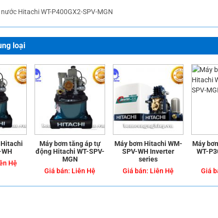
 nước Hitachi WT-P400GX2-SPV-MGN
ng loại
Hitachi
Máy bơm tăng áp tự
Máy bơm Hitachi WM-
Máy bơm
-WH
động Hitachi WT-SPV-
SPV-WH Inverter
WT-P3
MGN
series
ên Hệ
Giá bán:
Liên Hệ
Giá bán:
Liên Hệ
Giá b