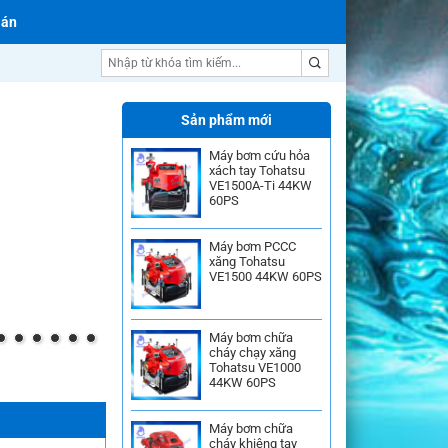
 án
Máy bơm chữa cháy
Sản phẩm mới
Máy bơm cứu hỏa
xách tay Tohatsu
VE1500A-Ti 44KW
60PS
Máy bơm PCCC
xăng Tohatsu
VE1500 44KW 60PS
Máy bơm chữa
cháy chạy xăng
Tohatsu VE1000
44KW 60PS
Máy bơm chữa
cháy khiêng tay