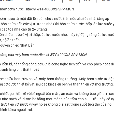
máy bơm nước Hitachi WT-P400GX2-SPV-MGN
bơm nước từ mặt đất lên bồn chứa nước trên nóc các tòa nhà, tăng áp
bồn chứa đến các vị trí trong nhà (khi bồn chứa nước thấp, áp lực nước 
i các tòa nhà cao từ 2~3 tầng
bồn chứa nước ở vị trí thấp, áp lực nước nhỏ, máy tự động tăng áp lực nư
, độ ồn thấp
guyên chiêc Nhật Bản.
 năng của
máy bơm nước Hitachi WT-P400GX2-SPV-MGN
 bền bỉ, hệ thống động cơ DC là công nghệ tiên tiến và cho phép hoạt 
tránh lãng phí, thất thoát
ớc nhiều hơn 20% so với máy bơm thông thường. Máy bơm nước tự độn
 cơ được thiết kế vật liệu đặc biệt siêu bền và thân thiện với môi trường.
hi được thiết kế vẻ bề ngoài bắt mắt , an toàn và không bao giờ bị rỉ sé
hí nitơ sạch và được lót bằng một màng của tấm cao su . Điều này có ng
trực tiếp với nước vì vậy nó sẽ không bị rỉ sét trong suốt tuổi thọ của nó
 hình kể cả ngoài trời.