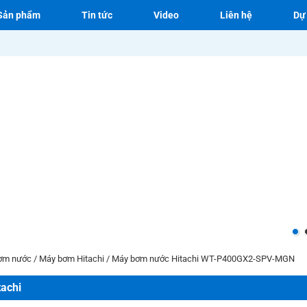
Sản phẩm
Tin tức
Video
Liên hệ
Dự
ơm nước
/
Máy bơm Hitachi
/
Máy bơm nước Hitachi WT-P400GX2-SPV-MGN
achi