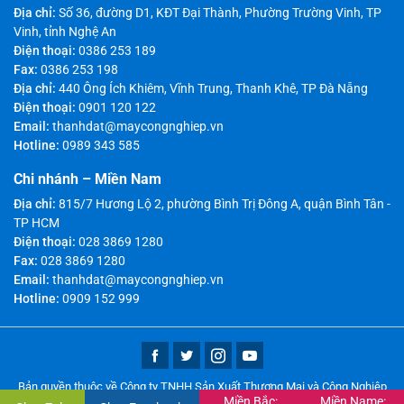
Địa chỉ:
Số 36, đường D1, KĐT Đại Thành, Phường Trường Vinh, TP
Vinh, tỉnh Nghệ An
Điện thoại:
0386 253 189
Fax:
0386 253 198
Địa chỉ:
440 Ông Ích Khiêm, Vĩnh Trung, Thanh Khê, TP Đà Nẵng
Điện thoại:
0901 120 122
Email:
thanhdat@maycongnghiep.vn
Hotline:
0989 343 585
Chi nhánh – Miền Nam
Địa chỉ:
815/7 Hương Lộ 2, phường Bình Trị Đông A, quận Bình Tân -
TP HCM
Điện thoại:
028 3869 1280
Fax:
028 3869 1280
Email:
thanhdat@maycongnghiep.vn
Hotline:
0909 152 999
Bản quyền thuộc về Công ty TNHH Sản Xuất Thương Mại và Công Nghiệp
Miền Bắc:
Miền Name:
Thành Đạt