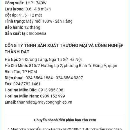
Công suất:
1HP - 740W
Lưu lượng:
0.6 - 4.8 m3/h
Cột áp:
41.5 - 12 mét
Tình trạng:
Máy mới 100% - Sẵn Hàng
Bảo hành:
12 tháng
Sản xuất tại:
Indonesia
CÔNG TY TNHH SẢN XUẤT THƯƠNG MẠI VÀ CÔNG NGHIỆP
THÀNH ĐẠT
Hà Nội:
34 Đường Láng, Ngã Tư Sở, Hà Nội
Hồ Chí Minh:
815/7 Hương Lộ 2, phường Bình Trị Đông A, quận
Bình Tân, TP HCM
Điện thoại:
024 3564 1884
-
024 3564 3397
Fax:
024 3782 1461
Hotline Miền Bắc:
0913 985 808
Hotline Miền Nam:
0909 152 999
Email:
thanhdat@maycongnghiep.vn
Chuyển nhanh đến phần bạn cần xem
1
Máy bơm nước đầu Inox Pentax MPX 100/4 1HP, bơm đầu inox nhập