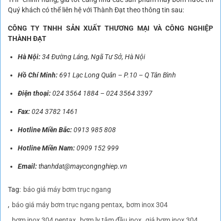
Quý khách có thể liên hệ với Thành Đạt theo thông tin sau:
CÔNG TY TNHH SẢN XUẤT THƯƠNG MẠI VÀ CÔNG NGHIỆP
THÀNH ĐẠT
Hà Nội:
34 Đường Láng, Ngã Tư Sở, Hà Nội
Hồ Chí Minh:
691 Lạc Long Quân – P.10 – Q Tân Bình
Điện thoại:
024 3564 1884
–
024 3564 3397
Fax:
024 3782 1461
Hotline Miền Bắc:
0913 985 808
Hotline Miền Nam:
0909 152 999
Email:
thanhdat@maycongnghiep.vn
Tag:
báo giá máy bơm trục ngang
báo giá máy bơm trục ngang pentax
bơm inox 304
bơm inox 304 pentax
bơm ly tâm đầu inox
giá bơm inox 304