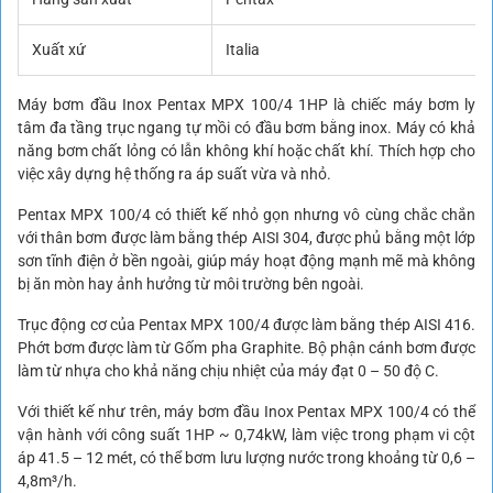
Xuất xứ
Italia
Máy bơm đầu Inox Pentax MPX 100/4 1HP là chiếc máy bơm ly
tâm đa tầng trục ngang tự mồi có đầu bơm bằng inox. Máy có khả
năng bơm chất lỏng có lẫn không khí hoặc chất khí. Thích hợp cho
việc xây dựng hệ thống ra áp suất vừa và nhỏ.
Pentax MPX 100/4 có thiết kế nhỏ gọn nhưng vô cùng chắc chắn
với thân bơm được làm bằng thép AISI 304, được phủ bằng một lớp
sơn tĩnh điện ở bền ngoài, giúp máy hoạt động mạnh mẽ mà không
bị ăn mòn hay ảnh hưởng từ môi trường bên ngoài.
Trục động cơ của Pentax MPX 100/4 được làm bằng thép AISI 416.
Phớt bơm được làm từ Gốm pha Graphite. Bộ phận cánh bơm được
làm từ nhựa cho khả năng chịu nhiệt của máy đạt 0 – 50 độ C.
Với thiết kế như trên, máy bơm đầu Inox Pentax MPX 100/4 có thể
vận hành với công suất 1HP ~ 0,74kW, làm việc trong phạm vi cột
áp 41.5 – 12 mét, có thể bơm lưu lượng nước trong khoảng từ 0,6 –
4,8m³/h.