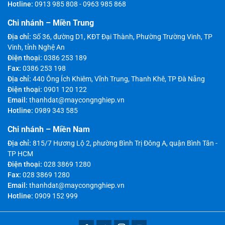
Hotline:
0913 985 808
-
0963 985 868
Chi nhánh – Miền Trung
Địa chỉ:
Số 36, đường D1, KĐT Đại Thành, Phường Trường Vinh, TP
Vinh, tỉnh Nghệ An
Điện thoại:
0386 253 189
Fax:
0386 253 198
Địa chỉ:
440 Ông Ích Khiêm, Vĩnh Trung, Thanh Khê, TP Đà Nẵng
Điện thoại:
0901 120 122
Email:
thanhdat@maycongnghiep.vn
Hotline:
0989 343 585
Chi nhánh – Miền Nam
Địa chỉ:
815/7 Hương Lộ 2, phường Bình Trị Đông A, quận Bình Tân -
TP HCM
Điện thoại:
028 3869 1280
Fax:
028 3869 1280
Email:
thanhdat@maycongnghiep.vn
Hotline:
0909 152 999