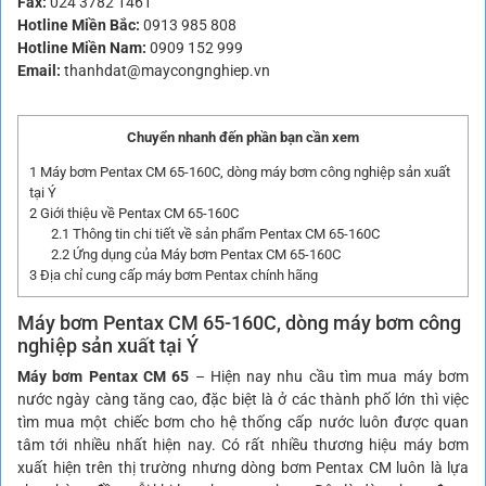
Fax:
024 3782 1461
Hotline Miền Bắc:
0913 985 808
Hotline Miền Nam:
0909 152 999
Email:
thanhdat@maycongnghiep.vn
Chuyển nhanh đến phần bạn cần xem
1
Máy bơm Pentax CM 65-160C, dòng máy bơm công nghiệp sản xuất
tại Ý
2
Giới thiệu về Pentax CM 65-160C
2.1
Thông tin chi tiết về sản phẩm Pentax CM 65-160C
2.2
Ứng dụng của Máy bơm Pentax CM 65-160C
3
Địa chỉ cung cấp máy bơm Pentax chính hãng
Máy bơm Pentax CM 65
-160C, dòng máy bơm công
nghiệp sản xuất tại Ý
Máy bơm Pentax CM 65
– Hiện nay nhu cầu tìm mua máy bơm
nước ngày càng tăng cao, đặc biệt là ở các thành phố lớn thì việc
tìm mua một chiếc bơm cho hệ thống cấp nước luôn được quan
tâm tới nhiều nhất hiện nay. Có rất nhiều thương hiệu máy bơm
xuất hiện trên thị trường nhưng dòng bơm Pentax CM luôn là lựa