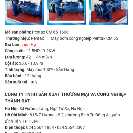
Mã sản phẩm:
Pentax CM 65-160C
Thương hiệu:
Pentax
Máy bơm công nghiệp Pentax CM 65
Giá bán:
Liên Hệ
Công suất:
12.5HP - 9.2KW
Lưu lượng:
42 - 144 m3/h
Cột áp:
30.6 - 13.9 m
Tình trạng:
Máy mới 100% - Sẵn Hàng
Bảo hành:
12 tháng
Sản xuất tại:
Italy
CÔNG TY TNHH SẢN XUẤT THƯƠNG MẠI VÀ CÔNG NGHIỆP
THÀNH ĐẠT
Hà Nội:
34 Đường Láng, Ngã Tư Sở, Hà Nội
Hồ Chí Minh:
815/7 Hương Lộ 2, phường Bình Trị Đông A, quận
Bình Tân, TP HCM
Điện thoại:
024 3564 1884
-
024 3564 3397