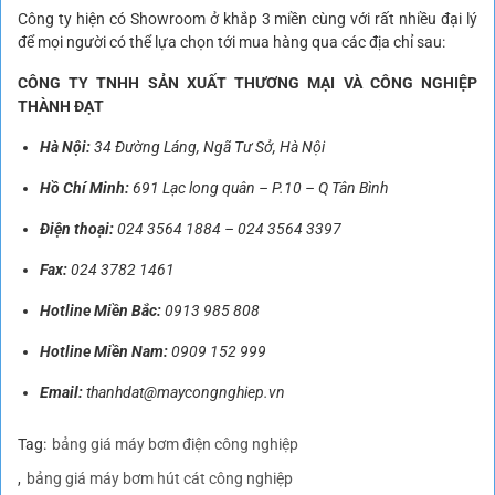
Công ty hiện có Showroom ở khắp 3 miền cùng với rất nhiều đại lý
để mọi người có thể lựa chọn tới mua hàng qua các địa chỉ sau:
CÔNG TY TNHH SẢN XUẤT THƯƠNG MẠI VÀ CÔNG NGHIỆP
THÀNH ĐẠT
Hà Nội:
34 Đường Láng, Ngã Tư Sở, Hà Nội
Hồ Chí Minh:
691 Lạc long quân – P.10 – Q Tân Bình
Điện thoại:
024 3564 1884
–
024 3564 3397
Fax:
024 3782 1461
Hotline Miền Bắc:
0913 985 808
Hotline Miền Nam:
0909 152 999
Email:
thanhdat@maycongnghiep.vn
Tag:
bảng giá máy bơm điện công nghiệp
bảng giá máy bơm hút cát công nghiệp