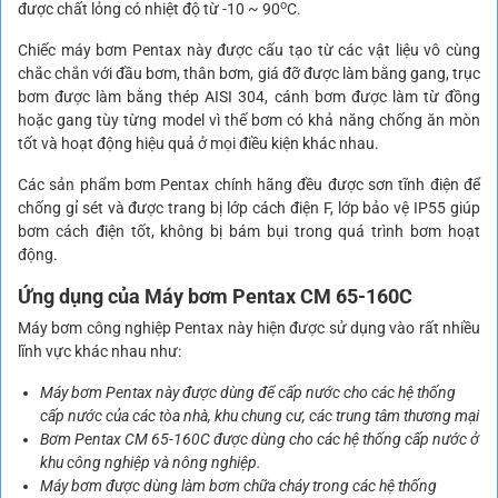
o
được chất lỏng có nhiệt độ từ -10 ~ 90
C.
Chiếc máy bơm Pentax này được cấu tạo từ các vật liệu vô cùng
chắc chắn với đầu bơm, thân bơm, giá đỡ được làm bằng gang, trục
bơm được làm bằng thép AISI 304, cánh bơm được làm từ đồng
hoặc gang tùy từng model vì thế bơm có khả năng chống ăn mòn
tốt và hoạt động hiệu quả ở mọi điều kiện khác nhau.
Các sản phẩm bơm Pentax chính hãng đều được sơn tĩnh điện để
chống gỉ sét và được trang bị lớp cách điện F, lớp bảo vệ IP55 giúp
bơm cách điện tốt, không bị bám bụi trong quá trình bơm hoạt
động.
Ứng dụng của Máy bơm Pentax CM 65-160C
Máy bơm công nghiệp Pentax này hiện được sử dụng vào rất nhiều
lĩnh vực khác nhau như:
Máy bơm Pentax này được dùng để cấp nước cho các hệ thống
cấp nước của các tòa nhà, khu chung cư, các trung tâm thương mại
Bơm Pentax CM 65-160C được dùng cho các hệ thống cấp nước ở
khu công nghiệp và nông nghiệp.
Máy bơm được dùng làm bơm chữa cháy trong các hệ thống