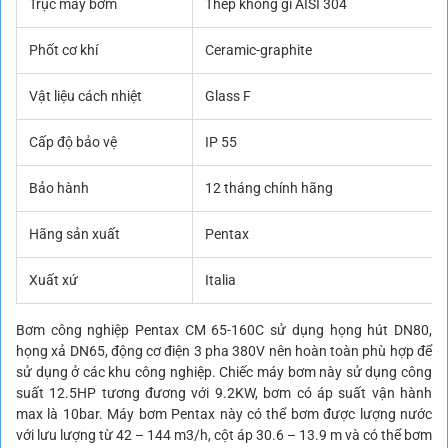
Trục máy bơm
Thép không gỉ AISI 304
Phốt cơ khí
Ceramic-graphite
Vật liệu cách nhiệt
Glass F
Cấp độ bảo vệ
IP 55
Bảo hành
12 tháng chính hãng
Hãng sản xuất
Pentax
Xuất xứ
Italia
Bơm công nghiệp Pentax CM 65-160C sử dụng họng hút DN80,
họng xả DN65, động cơ điện 3 pha 380V nên hoàn toàn phù hợp để
sử dụng ở các khu công nghiệp. Chiếc máy bơm này sử dụng công
suất 12.5HP tương đương với 9.2KW, bơm có áp suất vận hành
max là 10bar. Máy bơm Pentax này có thể bơm được lượng nước
với lưu lượng từ 42 – 144 m3/h, cột áp 30.6 – 13.9 m và có thể bơm