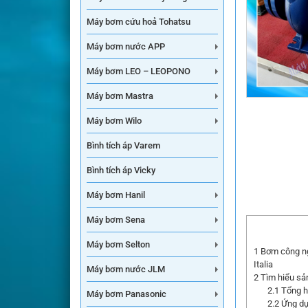
Máy bơm cứu hoả Tohatsu
Máy bơm nước APP
Máy bơm LEO – LEOPONO
Máy bơm Mastra
Máy bơm Wilo
Bình tích áp Varem
Bình tích áp Vicky
Máy bơm Hanil
Máy bơm Sena
Máy bơm Selton
1
Bơm công ng
I
Máy bơm nước JLM
2
Tìm hiểu sả
2.1
Tổng h
Máy bơm Panasonic
2.2
Ứng dụ