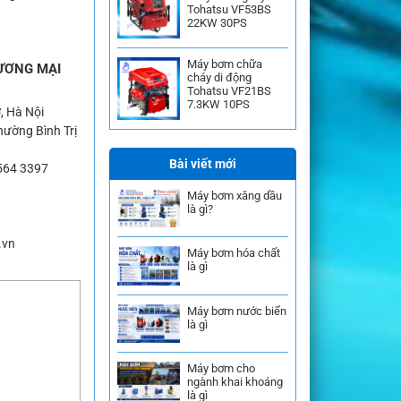
Tohatsu VF53BS
22KW 30PS
Máy bơm chữa
ƯƠNG MẠI
cháy di động
Tohatsu VF21BS
7.3KW 10PS
, Hà Nội
ường Bình Trị
Bài viết mới
564 3397
Máy bơm xăng dầu
là gì?
.vn
Máy bơm hóa chất
là gì
Máy bơm nước biển
là gì
Máy bơm cho
ngành khai khoáng
là gì