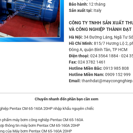
Bảo hành:
12 tháng
Sản xuất tại:
Italy
CÔNG TY TNHH SẢN XUẤT TH
VÀ CÔNG NGHIỆP THÀNH ĐẠT
Hà Nội:
34 Đường Láng, Ngã Tư Sở
Hồ Chí Minh:
815/7 Hương Lộ 2, ph
Đông A, quận Bình Tân, TP HCM
Điện thoại:
024 3564 1884
-
024 3
Fax:
024 3782 1461
Hotline Miền Bắc:
0913 985 808
Hotline Miền Nam:
0909 152 999
Email:
thanhdat@maycongnghiep
Chuyển nhanh đến phần bạn cần xem
hiệp Pentax CM 65-160A 20HP nhập khẩu nguyên chiếc
talia
n phẩm máy bơm công nghiệp Pentax CM 65-160A
ợp thông tin máy bơm Pentax CM 65-160A 20HP
ng của Máy bơm Pentax CM 65-160A 20HP