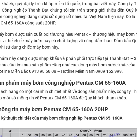
 khách, quý đại lý trên khắp miền tổ quốc, trong bài viết này, Công ty
Công Nghiệp Thành Đạt chúng tôi xin trân trọng giới thiệu đến Quý
công nghiệp đang được sử dụng rất nhiều tại Việt Nam hiện nay. Đó l
 CM 65-160A công suất 20HP.
áy bơm được sản xuất bơi thương hiệu Pentax – thương hiệu máy bơm
nh vì thế chiếc máy bơm này có chất lượng vô cùng đảm bảo. Đảm bảo Qu
 khi sử dụng chiếc máy bơm này.
 phẩm này đang được nhập khẩu và phân phối trực tiếp tại Thành Đạt – 
nhu cầu tìm mua sản phẩm cũng như các dòng máy bơm nước khác của 
otline Miền Bắc 0913 98 58 08 – Hotline Miền Nam 0909 152 999.
sản phẩm máy bơm công nghiệp Pentax CM 65-160A
ách hàng có một cái nhìn chi tiết nhất về dòng sản phẩm này, công ty 
hợp một số thông tin về Pentax CM 65-160A để Quý khách tham khảo.
thông tin máy bơm Pentax CM 65-160A 20HP
 kỹ thuật chi tiết của máy bơm công nghiệp Pentax CM 65-160A