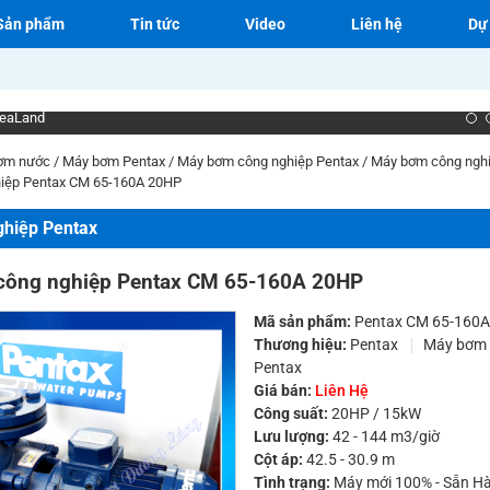
Sản phẩm
Tin tức
Video
Liên hệ
Dự
eaLand
ơm nước
/
Máy bơm Pentax
/
Máy bơm công nghiệp Pentax
/
Máy bơm công nghi
iệp Pentax CM 65-160A 20HP
hiệp Pentax
công nghiệp Pentax CM 65-160A 20HP
Mã sản phẩm:
Pentax CM 65-160A
Thương hiệu:
Pentax
Máy bơm 
Pentax
Giá bán:
Liên Hệ
Công suất:
20HP / 15kW
Lưu lượng:
42 - 144 m3/giờ
Cột áp:
42.5 - 30.9 m
Tình trạng:
Máy mới 100% - Sẵn H