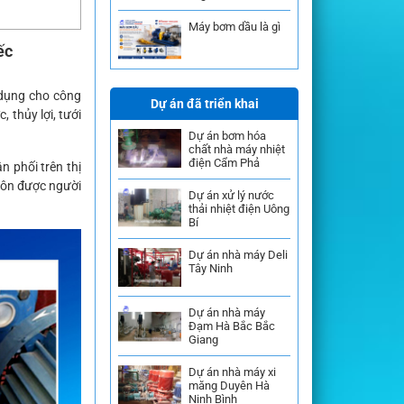
Máy bơm dầu là gì
ếc
 dụng cho công
Dự án đã triển khai
 thủy lợi, tưới
Dự án bơm hóa
chất nhà máy nhiệt
điện Cẩm Phả
 phối trên thị
uôn được người
Dự án xử lý nước
thải nhiệt điện Uông
Bí
Dự án nhà máy Deli
Tây Ninh
Dự án nhà máy
Đạm Hà Bắc Bắc
Giang
Dự án nhà máy xi
măng Duyên Hà
Ninh Bình