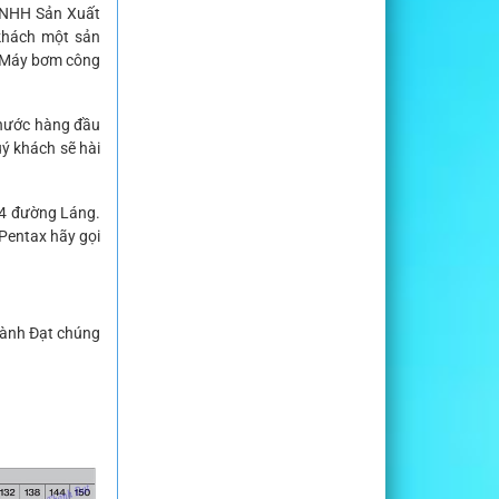
 TNHH Sản Xuất
 khách một sản
à Máy bơm công
 nước hàng đầu
ý khách sẽ hài
34 đường Láng.
Pentax hãy gọi
Thành Đạt chúng