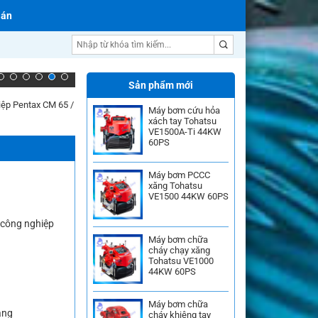
 án
Máy bơm nước Inter
Sản phẩm mới
ệp Pentax CM 65
/
Máy bơm cứu hỏa
xách tay Tohatsu
VE1500A-Ti 44KW
60PS
Máy bơm PCCC
xăng Tohatsu
VE1500 44KW 60PS
công nghiệp
Máy bơm chữa
cháy chạy xăng
Tohatsu VE1000
44KW 60PS
Máy bơm chữa
àng
cháy khiêng tay