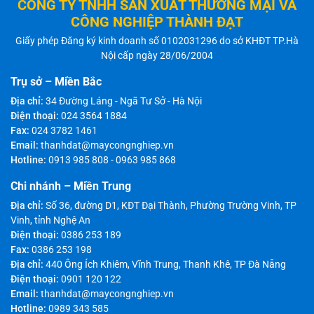
CÔNG TY TNHH SẢN XUẤT THƯƠNG MẠI VÀ
CÔNG NGHIỆP THÀNH ĐẠT
Giấy phép Đăng ký kinh doanh số 0102031296 do sở KHĐT TP.Hà
Nội cấp ngày 28/06/2004
Trụ sở – Miền Bắc
Địa chỉ:
34 Đường Láng - Ngã Tư Sở - Hà Nội
Điện thoại:
024 3564 1884
Fax:
024 3782 1461
Email:
thanhdat@maycongnghiep.vn
Hotline:
0913 985 808
-
0963 985 868
Chi nhánh – Miền Trung
Địa chỉ:
Số 36, đường D1, KĐT Đại Thành, Phường Trường Vinh, TP
Vinh, tỉnh Nghệ An
Điện thoại:
0386 253 189
Fax:
0386 253 198
Địa chỉ:
440 Ông Ích Khiêm, Vĩnh Trung, Thanh Khê, TP Đà Nẵng
Điện thoại:
0901 120 122
Email:
thanhdat@maycongnghiep.vn
Hotline:
0989 343 585