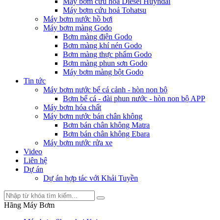
Máy bơm cứu hỏa Diesel Huyndai
Máy bơm cứu hoả Tohatsu
Máy bơm nước hồ bơi
Máy bơm màng Godo
Bơm màng điện Godo
Bơm màng khí nén Godo
Bơm màng thực phẩm Godo
Bơm màng phun sơn Godo
Máy bơm màng bột Godo
Tin tức
Máy bơm nước bể cá cảnh - hòn non bộ
Bơm bể cá - đài phun nước - hòn non bộ APP
Máy bơm hóa chất
Máy bơm nước bán chân không
Bơm bán chân không Matra
Bơm bán chân không Ebara
Máy bơm nước rửa xe
Video
Liên hệ
Dự án
Dự án hợp tác với Khải Tuyền
Hãng Máy Bơm