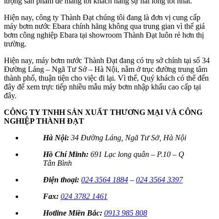
lượng sản phẩm để mang tới khách hàng sự hài lòng tốt nhất.
Hiện nay, công ty Thành Đạt chúng tôi đang là đơn vị cung cấp
máy bơm nước Ebara chính hãng không qua trung gian vì thế giá
bơm công nghiệp Ebara tại showroom Thành Đạt luôn rẻ hơn thị
trường.
Hiện nay, máy bơm nước Thành Đạt đang có trụ sở chính tại số 34
Đường Láng – Ngã Tư Sở – Hà Nội, nằm ở trục đường trung tâm
thành phố, thuận tiện cho việc đi lại. Vì thế, Quý khách có thể đến
đây để xem trực tiếp nhiều mẫu máy bơm nhập khẩu cao cấp tại
đây.
CÔNG TY TNHH SẢN XUẤT THƯƠNG MẠI VÀ CÔNG
NGHIỆP THÀNH ĐẠT
Hà Nội:
34 Đường Láng, Ngã Tư Sở, Hà Nội
Hồ Chí Minh:
691 Lạc long quân – P.10 – Q
Tân Bình
Điện thoại:
024 3564 1884
–
024 3564 3397
Fax:
024 3782 1461
Hotline Miền Bắc:
0913 985 808