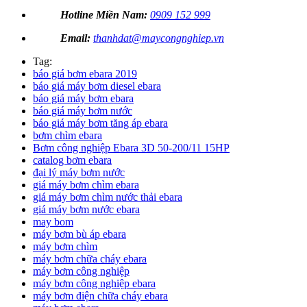
Hotline Miền Nam:
0909 152 999
Email:
thanhdat@maycongnghiep.vn
Tag:
báo giá bơm ebara 2019
báo giá máy bơm diesel ebara
báo giá máy bơm ebara
báo giá máy bơm nước
báo giá máy bơm tăng áp ebara
bơm chìm ebara
Bơm công nghiệp Ebara 3D 50-200/11 15HP
catalog bơm ebara
đại lý máy bơm nước
giá máy bơm chìm ebara
giá máy bơm chìm nước thải ebara
giá máy bơm nước ebara
may bom
máy bơm bù áp ebara
máy bơm chìm
máy bơm chữa cháy ebara
máy bơm công nghiệp
máy bơm công nghiệp ebara
máy bơm điện chữa cháy ebara