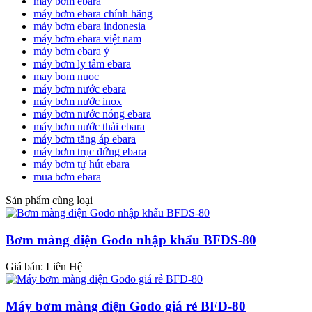
máy bơm ebara
máy bơm ebara chính hãng
máy bơm ebara indonesia
máy bơm ebara việt nam
máy bơm ebara ý
máy bơm ly tâm ebara
may bom nuoc
máy bơm nước ebara
máy bơm nước inox
máy bơm nước nóng ebara
máy bơm nước thải ebara
máy bơm tăng áp ebara
máy bơm trục đứng ebara
máy bơm tự hút ebara
mua bơm ebara
Sản phẩm cùng loại
Bơm màng điện Godo nhập khẩu BFDS-80
Giá bán:
Liên Hệ
Máy bơm màng điện Godo giá rẻ BFD-80