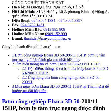
CÔNG NGHIỆP THÀNH ĐẠT
Hà Nội:
34 Đường Láng, Ngã Tư Sở, Hà Nội
Hồ Chí Minh:
815/7 Hương Lộ 2, phường Bình Trị Đông A,
quận Bình Tân, TP HCM
Điện thoại:
024 3564 1884
-
024 3564 3397
Fax:
024 3782 1461
Hotline Miền Bắc:
0913 985 808
Hotline Miền Nam:
0909 152 999
Email:
thanhdat@maycongnghiep.vn
Chuyển nhanh đến phần bạn cần xem
1
Bơm công nghiệp Ebara 3D 50-200/11 15HP, bơm ly tâm
trục ngang được đánh giá cao nhất hiện nay
2
Tìm hiểu thông tin về bơm Ebara 3D 50-200/11 15HP
2.1
Đặc điểm, thông số cơ bản của Máy bơm Ebara 3D
50-200/11 15HP
2.2
Ứng dụng của bơm công nghiệp Ebara 3D 50-
200/11
3
Mua ngay bơm Ebara 3D 50-200/11 15HP tại Thành Đạt để
hưởng ưu đãi hấp dẫn
Bơm công nghiệp Ebara
3D 50
-200/11
15HP, bơm ly tâm trục ngang
được đánh