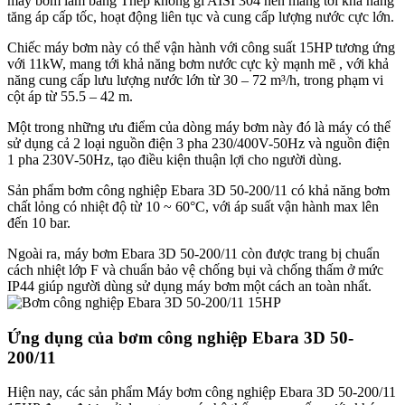
máy bơm làm bằng Thép không gỉ AISI 304 nên mang tới khả năng
tăng áp cấp tốc, hoạt động liên tục và cung cấp lượng nước cực lớn.
Chiếc máy bơm này có thể vận hành với công suất 15HP tương ứng
với 11kW, mang tới khả năng bơm nước cực kỳ mạnh mẽ , với khả
năng cung cấp lưu lượng nước lớn từ 30 – 72 m³/h, trong phạm vi
cột áp từ 55.5 – 42 m.
Một trong những ưu điểm của dòng máy bơm này đó là máy có thể
sử dụng cả 2 loại nguồn điện 3 pha 230/400V-50Hz và nguồn điện
1 pha 230V-50Hz, tạo điều kiện thuận lợi cho người dùng.
Sản phẩm bơm công nghiệp Ebara 3D 50-200/11 có khả năng bơm
chất lỏng có nhiệt độ từ 10 ~ 60°C, với áp suất vận hành max lên
đến 10 bar.
Ngoài ra, máy bơm Ebara 3D 50-200/11 còn được trang bị chuẩn
cách nhiệt lớp F và chuẩn bảo vệ chống bụi và chống thấm ở mức
IP44 giúp người dùng sử dụng máy bơm một cách an toàn nhất.
Ứng dụng của bơm công nghiệp Ebara 3D 50-
200/11
Hiện nay, các sản phẩm Máy bơm công nghiệp Ebara 3D 50-200/11