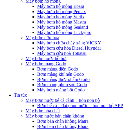
Máy bơm hố móng
Máy bơm hố móng Ebara
Máy bơm hố móng Pentax
Máy bơm hố móng Vertix
Máy bơm hố móng Mastra
Máy bơm hố móng Sealand
Máy bơm hố móng Luckypro
Máy bơm cứu hỏa
Máy bơm chữa cháy xăng VICKY
Máy bơm cứu hỏa Diesel Huyndai
Máy bơm cứu hoả Tohatsu
Máy bơm nước hồ bơi
Máy bơm màng Godo
Bơm màng điện Godo
Bơm màng khí nén Godo
Bơm màng thực phẩm Godo
Bơm màng phun sơn Godo
Máy bơm màng bột Godo
Tin tức
Máy bơm nước bể cá cảnh – hòn non bộ
Bơm bể cá – đài phun nước – hòn non bộ APP
Máy bơm hóa chất
Máy bơm nước bán chân không
Bơm bán chân không Matra
Bơm bán chân không Ebara