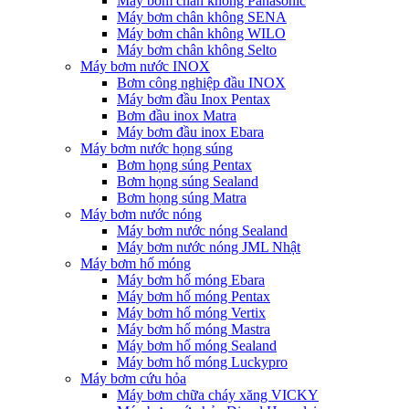
Máy bơm chân không Panasonic
Máy bơm chân không SENA
Máy bơm chân không WILO
Máy bơm chân không Selto
Máy bơm nước INOX
Bơm công nghiệp đầu INOX
Máy bơm đầu Inox Pentax
Bơm đầu inox Matra
Máy bơm đầu inox Ebara
Máy bơm nước họng súng
Bơm họng súng Pentax
Bơm họng súng Sealand
Bơm họng súng Matra
Máy bơm nước nóng
Máy bơm nước nóng Sealand
Máy bơm nước nóng JML Nhật
Máy bơm hố móng
Máy bơm hố móng Ebara
Máy bơm hố móng Pentax
Máy bơm hố móng Vertix
Máy bơm hố móng Mastra
Máy bơm hố móng Sealand
Máy bơm hố móng Luckypro
Máy bơm cứu hỏa
Máy bơm chữa cháy xăng VICKY