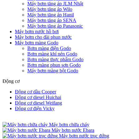
Máy bơm tăng áp JLM Nhật
Máy bơm tăng áp Wilo
Máy bơm tăng áp Hanil
Máy bơm tăng áp SENA
Máy bơm tăng áp Panasonic
Máy bơm nước hồ bơi
Máy bơm cho đài phun nước
Máy bơm màng Godo
Bơm màng điện Godo
Bơm màng khí nén Godo
Bơm màng thực phẩm Godo
Bơm màng phun sơn Godo
Máy bơm màng bột Godo
Động cơ
Động cơ dầu Cooper
Động cơ diesel Huichai
Động cơ diesel Weifang
Động cơ điện Vicky
Máy bơm chữa cháy
Máy bơm nước Ebara
Máy bơm nước trục đứng