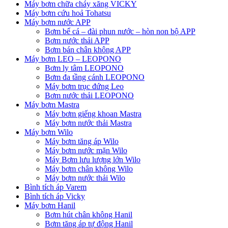
Máy bơm chữa cháy xăng VICKY
Máy bơm cứu hoả Tohatsu
Máy bơm nước APP
Bơm bể cá – đài phun nước – hòn non bộ APP
Bơm nước thải APP
Bơm bán chân không APP
Máy bơm LEO – LEOPONO
Bơm ly tâm LEOPONO
Bơm đa tầng cánh LEOPONO
Máy bơm trục đứng Leo
Bơm nước thải LEOPONO
Máy bơm Mastra
Máy bơm giếng khoan Mastra
Máy bơm nước thải Mastra
Máy bơm Wilo
Máy bơm tăng áp Wilo
Máy bơm nước mặn Wilo
Máy Bơm lưu lượng lớn Wilo
Máy bơm chân không Wilo
Máy bơm nước thải Wilo
Bình tích áp Varem
Bình tích áp Vicky
Máy bơm Hanil
Bơm hút chân không Hanil
Bơm tăng áp tự động Hanil