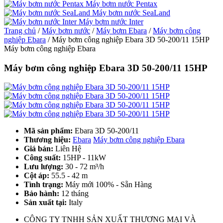
Máy bơm nước Pentax
Máy bơm nước SeaLand
Máy bơm nước Inter
Trang chủ
/
Máy bơm nước
/
Máy bơm Ebara
/
Máy bơm công
nghiệp Ebara
/
Máy bơm công nghiệp Ebara 3D 50-200/11 15HP
Máy bơm công nghiệp Ebara
Máy bơm công nghiệp Ebara 3D 50-200/11 15HP
Mã sản phẩm:
Ebara 3D 50-200/11
Thương hiệu:
Ebara
Máy bơm công nghiệp Ebara
Giá bán:
Liên Hệ
Công suất:
15HP - 11kW
Lưu lượng:
30 - 72 m³/h
Cột áp:
55.5 - 42 m
Tình trạng:
Máy mới 100% - Sẵn Hàng
Bảo hành:
12 tháng
Sản xuất tại:
Italy
CÔNG TY TNHH SẢN XUẤT THƯƠNG MẠI VÀ