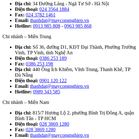
Địa chỉ:
34 Đường Láng - Ngã Tư Sở - Hà Nội
Điện thoại:
024 3564 1884
Fax:
024 3782 1461
Email:
thanhdat@maycongnghiep.vn
Hotline:
0913 985 808
-
0963 985 868
Chi nhánh – Miền Trung
Địa chỉ:
Số 36, đường D1, KĐT Đại Thành, Phường Trường
Vinh, TP Vinh, tỉnh Nghệ An
Điện thoại:
0386 253 189
Fax:
0386 253 198
Địa chỉ:
440 Ông Ích Khiêm, Vĩnh Trung, Thanh Khê, TP
Đà Nẵng
Điện thoại:
0901 120 122
Email:
thanhdat@maycongnghiep.vn
Hotline:
0989 343 585
Chi nhánh – Miền Nam
Địa chỉ:
815/7 Hương Lộ 2, phường Bình Trị Đông A, quận
Bình Tân - TP HCM
Điện thoại:
028 3869 1280
Fax:
028 3869 1280
Email:
thanhdat@maycongnghiep.vn