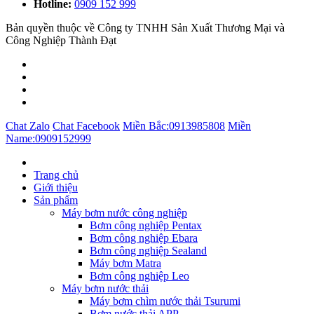
Hotline:
0909 152 999
Bản quyền thuộc về Công ty TNHH Sản Xuất Thương Mại và
Công Nghiệp Thành Đạt
Chat Zalo
Chat Facebook
Miền Bắc:
0913985808
Miền
Name:
0909152999
Trang chủ
Giới thiệu
Sản phẩm
Máy bơm nước công nghiệp
Bơm công nghiệp Pentax
Bơm công nghiệp Ebara
Bơm công nghiệp Sealand
Máy bơm Matra
Bơm công nghiệp Leo
Máy bơm nước thải
Máy bơm chìm nước thải Tsurumi
Bơm nước thải APP