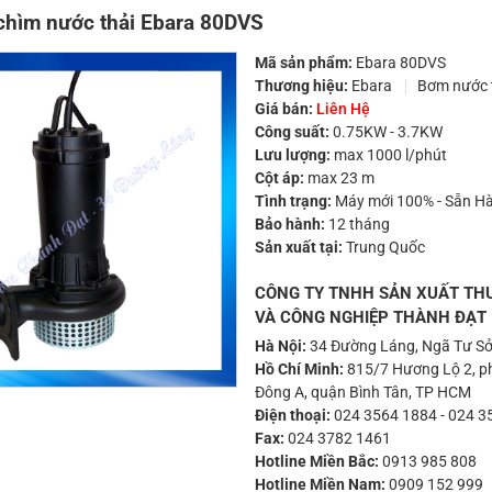
hìm nước thải Ebara 80DVS
Mã sản phẩm:
Ebara 80DVS
Thương hiệu:
Ebara
Bơm nước 
Giá bán:
Liên Hệ
Công suất:
0.75KW - 3.7KW
Lưu lượng:
max 1000 l/phút
Cột áp:
max 23 m
Tình trạng:
Máy mới 100% - Sẵn H
Bảo hành:
12 tháng
Sản xuất tại:
Trung Quốc
CÔNG TY TNHH SẢN XUẤT TH
VÀ CÔNG NGHIỆP THÀNH ĐẠT
Hà Nội:
34 Đường Láng, Ngã Tư Sở
Hồ Chí Minh:
815/7 Hương Lộ 2, ph
Đông A, quận Bình Tân, TP HCM
Điện thoại:
024 3564 1884
-
024 3
Fax:
024 3782 1461
Hotline Miền Bắc:
0913 985 808
Hotline Miền Nam:
0909 152 999