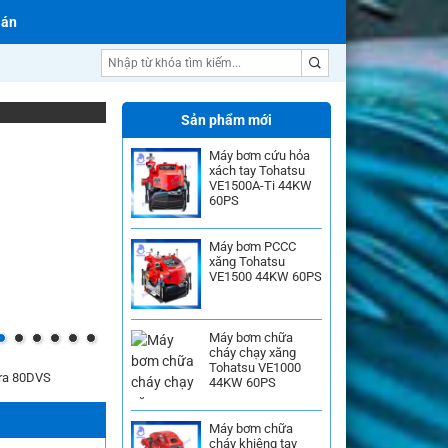
 án
Máy bơm nước Ebara
Sản phẩm mới
Máy bơm cứu hỏa
xách tay Tohatsu
VE1500A-Ti 44KW
60PS
Máy bơm PCCC
xăng Tohatsu
VE1500 44KW 60PS
Máy bơm chữa
cháy chạy xăng
Tohatsu VE1000
ara 80DVS
44KW 60PS
Máy bơm chữa
cháy khiêng tay