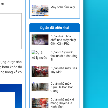
.vn
Máy bơm dầu là gì
Dự án đã triển khai
Dự án bơm hóa
chất nhà máy nhiệt
điện Cẩm Phả
Dự án xử lý nước
thải nhiệt điện Uông
Bí
dụng được sản
g bơm khác thì
Dự án nhà máy Deli
Tây Ninh
ụng họng xả có
Dự án nhà máy
Đạm Hà Bắc Bắc
Giang
Dự án nhà máy xi
măng Duyên Hà
Ninh Bình