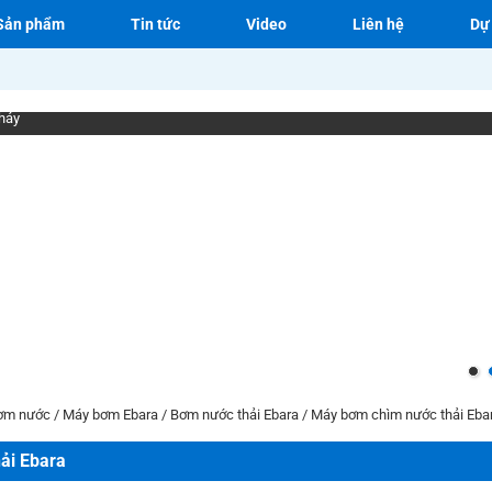
Sản phẩm
Tin tức
Video
Liên hệ
Dự
háy
ơm nước
/
Máy bơm Ebara
/
Bơm nước thải Ebara
/
Máy bơm chìm nước thải Eb
ải Ebara