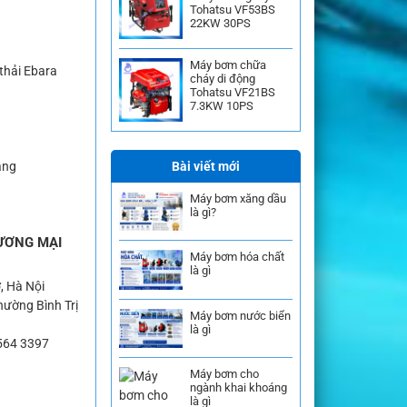
Tohatsu VF53BS
22KW 30PS
Máy bơm chữa
thải Ebara
cháy di động
Tohatsu VF21BS
7.3KW 10PS
Bài viết mới
àng
Máy bơm xăng dầu
là gì?
ƯƠNG MẠI
Máy bơm hóa chất
là gì
, Hà Nội
ường Bình Trị
Máy bơm nước biển
là gì
564 3397
Máy bơm cho
ngành khai khoáng
là gì