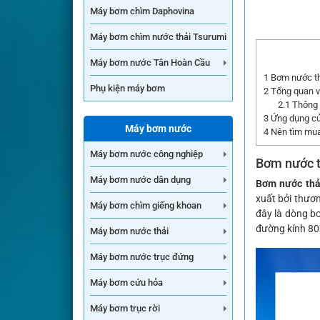
Máy bơm chìm Daphovina
Máy bơm chìm nước thải Tsurumi
Máy bơm nước Tân Hoàn Cầu
1
Bơm nước thả
Phụ kiện máy bơm
2
Tổng quan v
2.1
Thông t
3
Ứng dụng củ
Máy bơm nước
4
Nên tìm mua
Máy bơm nước công nghiệp
Bơm nước t
Máy bơm nước dân dụng
Bơm nước thả
xuất bởi thươ
Máy bơm chìm giếng khoan
đây là dòng b
đường kính 80
Máy bơm nước thải
Máy bơm nước trục đứng
Máy bơm cứu hỏa
Máy bơm trục rời