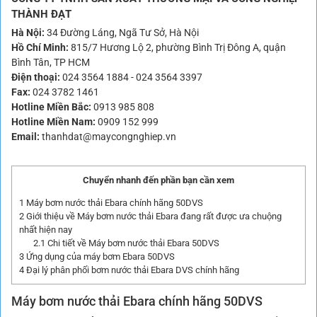
THÀNH ĐẠT
Hà Nội:
34 Đường Láng, Ngã Tư Sở, Hà Nội
Hồ Chí Minh:
815/7 Hương Lộ 2, phường Bình Trị Đông A, quận
Bình Tân, TP HCM
Điện thoại:
024 3564 1884
-
024 3564 3397
Fax:
024 3782 1461
Hotline Miền Bắc:
0913 985 808
Hotline Miền Nam:
0909 152 999
Email:
thanhdat@maycongnghiep.vn
Chuyển nhanh đến phần bạn cần xem
1
Máy bơm nước thải Ebara chính hãng 50DVS
2
Giới thiệu về Máy bơm nước thải Ebara đang rất được ưa chuộng
nhất hiện nay
2.1
Chi tiết về Máy bơm nước thải Ebara 50DVS
3
Ứng dụng của máy bơm Ebara 50DVS
4
Đại lý phân phối bơm nước thải Ebara DVS chính hãng
Máy bơm nước thải Ebara chính hãng
50DVS