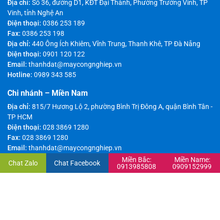
Địa chỉ:
Số 36, đường D1, KĐT Đại Thành, Phường Trường Vinh, TP
Vinh, tỉnh Nghệ An
Điện thoại:
0386 253 189
Fax:
0386 253 198
Địa chỉ:
440 Ông Ích Khiêm, Vĩnh Trung, Thanh Khê, TP Đà Nẵng
Điện thoại:
0901 120 122
Email:
thanhdat@maycongnghiep.vn
Hotline:
0989 343 585
Chi nhánh – Miền Nam
Địa chỉ:
815/7 Hương Lộ 2, phường Bình Trị Đông A, quận Bình Tân -
TP HCM
Điện thoại:
028 3869 1280
Fax:
028 3869 1280
Email:
thanhdat@maycongnghiep.vn
Hotline:
0909 152 999
Miền Bắc:
Miền Name:
Chat Zalo
Chat Facebook
0913985808
0909152999
Bản quyền thuộc về Công ty TNHH Sản Xuất Thương Mại và Công Nghiệp
Thành Đạt