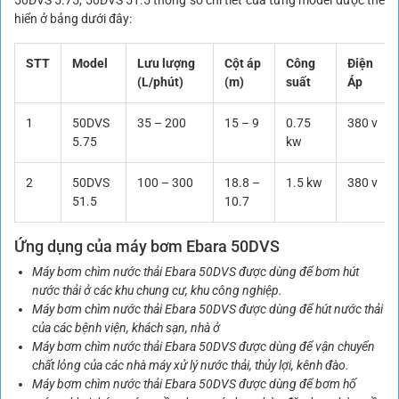
50DVS 5.75, 50DVS 51.5 thông số chi tiết của từng model được thể
hiển ở bảng dưới đây:
STT
Model
Lưu lượng
Cột áp
Công
Điện
(L/phút)
(m)
suất
Áp
1
50DVS
35 – 200
15 – 9
0.75
380 v
5.75
kw
2
50DVS
100 – 300
18.8 –
1.5 kw
380 v
51.5
10.7
Ứng dụng của máy bơm Ebara 50DVS
Máy bơm chìm nước thải Ebara 50DVS được dùng để bơm hút
nước thải ở các khu chung cư, khu công nghiệp.
Máy bơm chìm nước thải Ebara 50DVS được dùng để hút nước thải
của các bệnh viện, khách sạn, nhà ở
Máy bơm chìm nước thải Ebara 50DVS được dùng để vận chuyển
chất lỏng của các nhà máy xử lý nước thải, thủy lợi, kênh đào.
Máy bơm chìm nước thải Ebara 50DVS được dùng để bơm hố