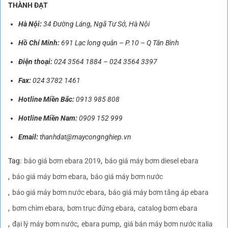
THÀNH ĐẠT
Hà Nội:
34 Đường Láng, Ngã Tư Sở, Hà Nội
Hồ Chí Minh:
691 Lạc long quân – P.10 – Q Tân Bình
Điện thoại:
024 3564 1884
–
024 3564 3397
Fax:
024 3782 1461
Hotline Miền Bắc:
0913 985 808
Hotline Miền Nam:
0909 152 999
Email:
thanhdat@maycongnghiep.vn
Tag:
báo giá bơm ebara 2019
báo giá máy bơm diesel ebara
báo giá máy bơm ebara
báo giá máy bơm nước
báo giá máy bơm nước ebara
báo giá máy bơm tăng áp ebara
bơm chìm ebara
bơm trục đứng ebara
catalog bơm ebara
đại lý máy bơm nước
ebara pump
giá bán máy bơm nước italia