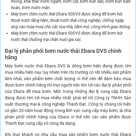
móng, khai thác nước ngầm, bơm cát, bơm bùn đặc, bơm bùn tuần
hoàn, bơm nước mặn.
Máy bơm chìm nước thải Ebara 50DVS được dùng để bơm hút
thoát nước tầng hầm, thoát nước thải công nghiệp, chống ngập
úng vào mùa mưa cho các tòa nhà, hầm mỏ, công trình giao thông.
Máy bơm chìm nước thải Ebara 50DVS được dùng để bơm hút
nước thải chuồng trại chăn nuôi gia súc.
Đại lý phân phối bơm nước thải Ebara DVS chính
hãng
Máy bơm nước thải Ebara DVS là dòng bơm hiện đang được tìm
mua nhiều hiện nay tuy nhiên trên thị trường có rất nhiều sản phẩm
làm nhái, sản phẩm kém chất lượng vì thế nên để đảm bảo mua
được bơm chính hãng thì mọi người nên tìm tới các đại lý phân phối
của Ebara để mua bơm. Một trong những đại lý cung cấp Ebara
đang được tìm tới mua nhiều nhất phải kể tới Công ty TNHH Sản
xuất thương mại & công nghiệp Thành Đạt. Công ty chúng tôi hiện
có gần 20 năm hoạt động trong lĩnh vực cung cấp máy bơm, là nhà
phân phối chính hãng của Ebara vì thế nên các sản phẩm được
Thành Đạt cung cấp vô cùng đa dạng.
Khi Quý khách có nhu cầu mua sản phẩm bơm nước thải Ebara