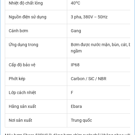
o
Nhiệt độ chất lỏng
40
C
Nguồn điện sử dụng
3 pha, 380V – 50Hz
Cánh bơm
Gang
Ứng dụng trong
Bơm được nước mặn, bùn, cát, b
ngầm
Cấp độ bảo vệ
IP68
Phớt kép
Carbon / SiC / NBR
Lớp cách nhiệt
F
Hãng sản xuất
Ebara
Nơi sản xuất
Trung quốc