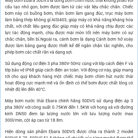
Máy bơm Ebara 50DVS là dòng bơm chìm nước thải không phao với
cấu tạo nhỏ gọn, bơm được làm từ các vật liệu chắc chắn. Chiếc
bơm này có buồng bơm, thân bơm làm gang đúc, trục máy bơm
làm bằng thép không gỉ AISI403, giúp máy có khả năng kháng hóa
chất, với chất liệu gang đúc giúp máy có khả năng chịu được các
lực tác động mạnh, chịu được mài mòn tốt nên máy bơm có sự
chắc chắn, bền bỉ.Ngoài ra, cánh bơm là dạng Cánh bơm hở xoáy
được làm bằng gang được thiết kế để ngăn chặn tắc nghẽn, cho
phép bơm các chất rắn và dạng sợi.
Sử dụng động cơ điện 3 pha 380V-50Hz cùng với lớp cách điện F và
lớp bảo vệ IP68 giúp cách điện an toàn. Với động cơ này, giúp mang
tới cho quý khách hàng một chiếc máy bơm chìm hút nước thải
hoạt động cực mạnh mẽ và ổn định có thể bơm được chất lỏng có
nhiệt độ lên đến 40°C.
Máy bơm nước thải Ebara chính hãng 50DVS sử dụng điện áp 3
pha 380V với công suất 0.75KW đến 1.5KW với họng xả với đường
kính DN50 đem lại lượng nước lớn với lưu lượng nước max
300l/min, cột áp cao từ 18.8m.
Hiện dòng sản phẩm Ebara 50DVS được chia ra thành 2 model