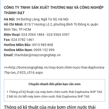
CÔNG TY TNHH SẢN XUẤT THƯƠNG MẠI VÀ CÔNG NGHIỆP
THÀNH ĐẠT
Hà Nội:
34 Đường Láng, Ngã Tư Sở, Hà Nội
Hồ Chí Minh:
815/7 Hương Lộ 2, phường Bình Trị Đông A, quận
Bình Tân, TP HCM
Điện thoại:
024 3564 1884
-
024 3564 3397
Fax:
024 3782 1461
Hotline Miền Bắc:
0913 985 808
Hotline Miền Nam:
0909 152 999
Email:
thanhdat@maycongnghiep.vn
>>>http://bomcongnghiep.vn/may-bom-chim-nuoc-thai-daphovina-
7hp-tas_i1923_c516.aspx
Chuyển nhanh đến phần bạn cần xem
1
Thông số kỹ thuật của máy bơm chìm nước thải Daphovina 5HP TAS
2
Mô tả chi tiết máy bơm chìm nước thải Daphovina 5HP TAS
Thông số kỹ thuật của máy bơm chìm nước thải