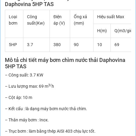
Daphovina 5HP TAS
Loại
Công
Điện
Ống xả
Hiệu suất Max
bơm
suất(Kw)
áp (V)
(mm)
H(m)
Q(m3/giờ)
5HP
3.7
380
90
10
69
Mô tả chi tiết máy bơm chìm nước thải Daphovina
5HP TAS
– Công suất: 3.7 KW
3/
– Lưu lượng max: 69 m
h
– Cột áp: 10 m
– Kết cấu : là dạng máy bơm nước thả chìm.
– Thân máy bơm : Inox.
– Trục bơm : làm bằng thép AISI 403 chịu lực tốt.