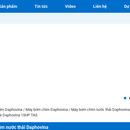
Sản phẩm
Tin tức
Video
Liên hệ
Dự
ơm Daphovina
/
Máy bơm chìm Daphovina
/
Máy bơm chìm nước thải Daphovina 
ải Daphovina 15HP TAS
m nước thải Daphovina