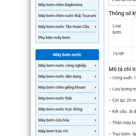
Máy bơm chìm Daphovina
Thông số k
Máy bơm chìm nước thải Tsurumi
Loại
Máy bơm nước Tân Hoàn Cầu
bơm
Phụ kiện máy bơm
15 HP
Máy bơm nước
Máy bơm nước công nghiệp
Mô tả chi t
Máy bơm nước dân dụng
– Công suất: 
Máy bơm chìm giếng khoan
– Lưu lượng m
Máy bơm nước thải
– Cột áp: 20 m
Máy bơm nước trục đứng
– Kết cấu : l
Máy bơm cứu hỏa
– Thân máy bơ
Máy bơm trục rời
– Trục bơm : l