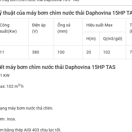
ỹ thuật của máy bơm chìm nước thải Daphovina 15HP T
Công
Điện áp
Ống xả
Hiệu suất Max
T
suất(Kw)
(V)
(mm)
(
H(m)
Q(m3/giờ)
11
380
100
20
102
7
iết
máy bơm chìm nước thải Daphovina
15HP TAS
11 KW
3/
ax: 102 m
h
à dạng máy bơm nước thả chìm.
m : Inox.
àm bằng thép AISI 403 chịu lực tốt.