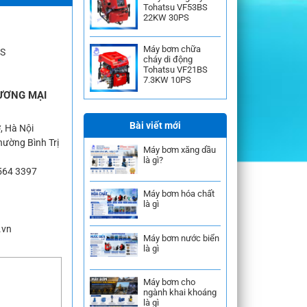
Tohatsu VF53BS
22KW 30PS
Máy bơm chữa
AS
cháy di động
Tohatsu VF21BS
7.3KW 10PS
ƯƠNG MẠI
Bài viết mới
, Hà Nội
ường Bình Trị
Máy bơm xăng dầu
là gì?
564 3397
Máy bơm hóa chất
là gì
.vn
Máy bơm nước biển
là gì
Máy bơm cho
ngành khai khoáng
là gì