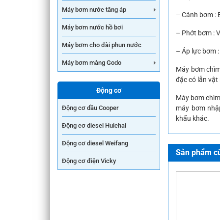
Máy bơm nước tăng áp
– Cánh bơm : B
Máy bơm nước hồ bơi
– Phớt bơm : V
Máy bơm cho đài phun nước
– Áp lực bơm :
Máy bơm màng Godo
Máy bơm chìm
đặc có lẫn vật
Động cơ
Máy bơm chìm 
máy bơm nhập
Động cơ dầu Cooper
khẩu khác.
Động cơ diesel Huichai
Động cơ diesel Weifang
Sản phẩm cù
Động cơ điện Vicky