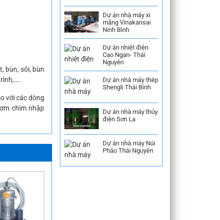
Dự án nhà máy xi
măng Vinakansai
Ninh Bình
Dự án nhiệt điện
Cao Ngạn- Thái
Nguyên
, bùn, sỏi, bùn
rình,…..
Dự án nhà máy thép
Shengli Thái Bình
o với các dòng
bơm chìm nhập
Dự án nhà máy thủy
điện Sơn La
Dự án nhà máy Núi
Pháo Thái Nguyên