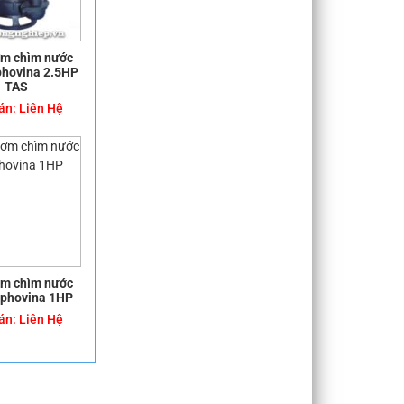
m chìm nước
phovina 2.5HP
TAS
án:
Liên Hệ
m chìm nước
aphovina 1HP
án:
Liên Hệ