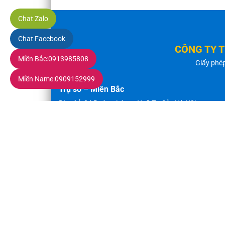
Chat Zalo
Chat Facebook
CÔNG TY 
Miền Bắc:
0913985808
Giấy phé
Miền Name:
0909152999
Trụ sở – Miền Bắc
Địa chỉ:
34 Đường Láng - Ngã Tư Sở - Hà Nội
Điện thoại:
024 3564 1884
Fax:
024 3782 1461
Email:
thanhdat@maycongnghiep.vn
Hotline:
0913 985 808
-
0963 985 868
Bản quyền thuộc về Công ty TNHH Sản Xuất Thương Mại v