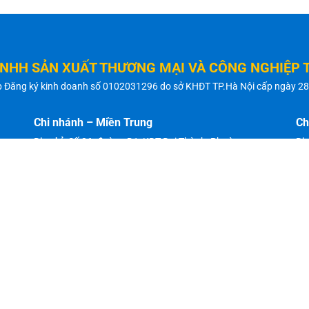
TNHH SẢN XUẤT THƯƠNG MẠI VÀ CÔNG NGHIỆP 
p Đăng ký kinh doanh số 0102031296 do sở KHĐT TP.Hà Nội cấp ngày 2
Chi nhánh – Miền Trung
Ch
Địa chỉ:
Số 36, đường D1, KĐT Đại Thành, Phường
Địa
Trường Vinh, TP Vinh, tỉnh Nghệ An
qu
Điện thoại:
0386 253 189
Điệ
Fax:
0386 253 198
Fa
Địa chỉ:
440 Ông Ích Khiêm, Vĩnh Trung, Thanh Khê, TP
Em
Đà Nẵng
Ho
Điện thoại:
0901 120 122
Email:
thanhdat@maycongnghiep.vn
Hotline:
0989 343 585
à Công Nghiệp Thành Đạt