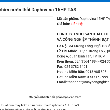
hìm nước thải Daphovina 15HP TAS
Mã sản phẩm:
Daphovina 15HP T
Giá bán:
Liên Hệ
CÔNG TY TNHH SẢN XUẤT TH
VÀ CÔNG NGHIỆP THÀNH ĐẠT
Hà Nội:
34 Đường Láng, Ngã Tư Sở
Hồ Chí Minh:
815/7 Hương Lộ 2, ph
Đông A, quận Bình Tân, TP HCM
Điện thoại:
024 3564 1884
-
024 3
Fax:
024 3782 1461
Hotline Miền Bắc:
0913 985 808
Hotline Miền Nam:
0909 152 999
Email:
thanhdat@maycongnghiep
Chuyển nhanh đến phần bạn cần xem
 thuật của máy bơm chìm nước thải Daphovina 15HP TAS
iết máy bơm chìm nước thải Daphovina 15HP TAS