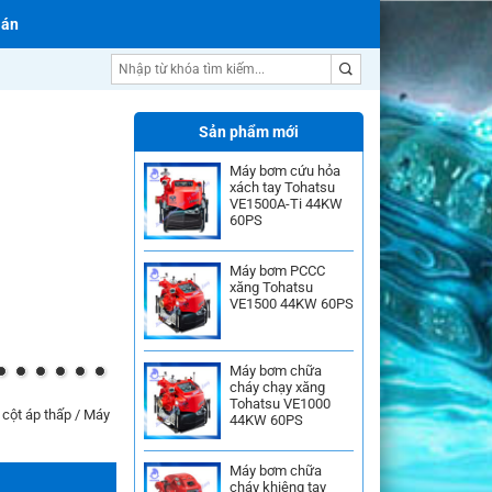
 án
Máy bơm chữa cháy
Sản phẩm mới
Máy bơm cứu hỏa
xách tay Tohatsu
VE1500A-Ti 44KW
60PS
Máy bơm PCCC
xăng Tohatsu
VE1500 44KW 60PS
Máy bơm chữa
cháy chạy xăng
Tohatsu VE1000
cột áp thấp
/
Máy
44KW 60PS
Máy bơm chữa
cháy khiêng tay