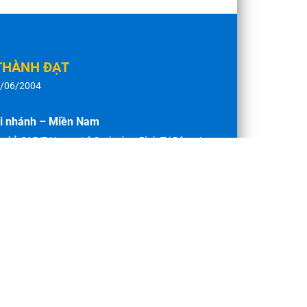
THÀNH ĐẠT
8/06/2004
i nhánh – Miền Nam
 chỉ:
815/7 Hương Lộ 2, phường Bình Trị Đông A,
ận Bình Tân - TP HCM
n thoại:
028 3869 1280
x:
028 3869 1280
ail:
thanhdat@maycongnghiep.vn
tline:
0909 152 999