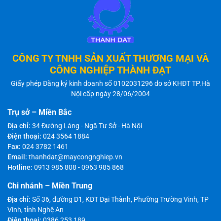
CÔNG TY TNHH SẢN XUẤT THƯƠNG MẠI VÀ
CÔNG NGHIỆP THÀNH ĐẠT
Giấy phép Đăng ký kinh doanh số 0102031296 do sở KHĐT TP.Hà
Nội cấp ngày 28/06/2004
Trụ sở – Miền Bắc
Địa chỉ:
34 Đường Láng - Ngã Tư Sở - Hà Nội
Điện thoại:
024 3564 1884
Fax:
024 3782 1461
Email:
thanhdat@maycongnghiep.vn
Hotline:
0913 985 808
-
0963 985 868
Chi nhánh – Miền Trung
Địa chỉ:
Số 36, đường D1, KĐT Đại Thành, Phường Trường Vinh, TP
Vinh, tỉnh Nghệ An
Điện thoại:
0386 253 189