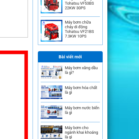
Tohatsu VF53BS
22KW 30PS
Máy bơm chữa
cháy di động
Tohatsu VF21BS
7.3KW 10PS
Bài viết mới
Máy bơm xăng dầu
là gì?
Máy bơm hóa chất
là gì
Máy bơm nước biển
là gì
Máy bơm cho
ngành khai khoáng
là gì