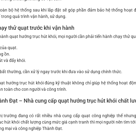
 toàn bộ hệ thống sau khi lắp đặt sẽ góp phần đảm bảo hệ thống hoạt 
 trong quá trình vận hành, sử dụng.
ạy thử quạt trước khi vận hành
hành quạt hướng trục hút khói, mọi người cần phải tiến hành chạy thử qu
 của quạt.
ng ồn.
t và đẩy khói.
bất thường, cần xử lý ngay trước khi đưa vào sử dụng chính thức.
quạt hướng trục hút khói đúng kỹ thuật không chỉ giúp hệ thống hoạt độ
n toàn cho con người và công trình.
nh Đạt – Nhà cung cấp quạt hướng trục hút khói chất lư
hị trường đang có rất nhiều nhà cung cấp quạt công nghiệp thế như
c hút khói chất lượng cùng mức giá cạnh tranh thì mọi người nên tìm t
ng mại và công nghiệp Thành Đạt.