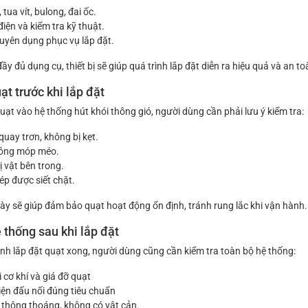
tua vít, bulong, đai ốc.
 điện và kiểm tra kỹ thuật.
uyên dụng phục vụ lắp đặt.
ầy đủ dụng cụ, thiết bị sẽ giúp quá trình lắp đặt diễn ra hiệu quả và an to
ạt trước khi lắp đặt
quạt vào hệ thống hút khói thông gió, người dùng cần phải lưu ý kiểm tra:
uay trơn, không bị kẹt.
hông móp méo.
 vật bên trong.
ép được siết chặt.
này sẽ giúp đảm bảo quạt hoạt động ổn định, tránh rung lắc khi vận hành.
 thống sau khi lắp đặt
ành lắp đặt quạt xong, người dùng cũng cần kiểm tra toàn bộ hệ thống:
 cơ khí và giá đỡ quạt
iện đấu nối đúng tiêu chuẩn
thông thoáng, không có vật cản.