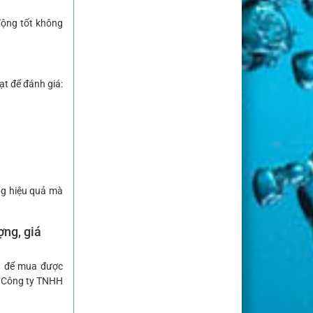
động tốt không
ạt để đánh giá:
ng hiệu quả mà
ợng, giá
ng để mua được
ới Công ty TNHH