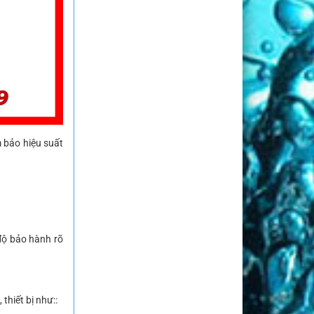
m bảo hiệu suất
độ bảo hành rõ
thiết bị như::