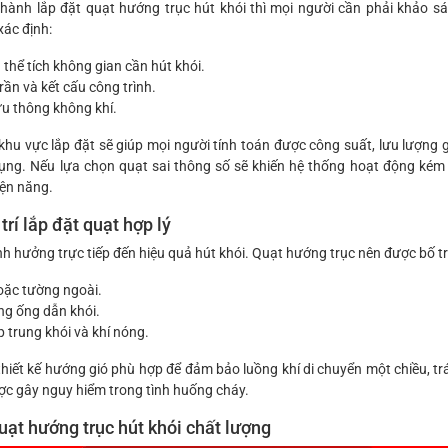
n hành lắp đặt quạt hướng trục hút khói thì mọi người cần phải khảo sá
xác định:
à thể tích không gian cần hút khói.
rần và kết cấu công trình.
ưu thông không khí.
khu vực lắp đặt sẽ giúp mọi người tính toán được công suất, lưu lượng 
ụng. Nếu lựa chọn quạt sai thông số sẽ khiến hệ thống hoạt động kém
iện năng.
trí lắp đặt quạt hợp lý
ảnh hưởng trực tiếp đến hiệu quả hút khói. Quạt hướng trục nên được bố trí
oặc tường ngoài.
ng ống dẫn khói.
 trung khói và khí nóng.
thiết kế hướng gió phù hợp để đảm bảo luồng khí di chuyển một chiều, t
ợc gây nguy hiểm trong tình huống cháy.
uạt hướng trục hút khói chất lượng