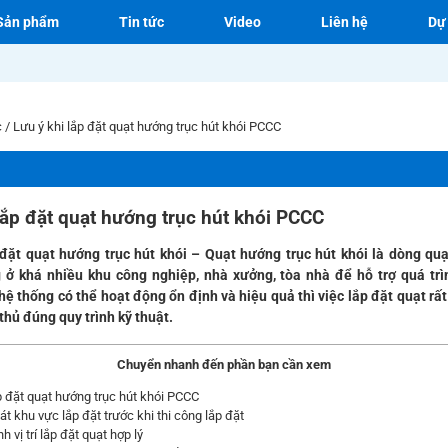
Sản phẩm
Tin tức
Video
Liên hệ
Dự
c
/
Lưu ý khi lắp đặt quạt hướng trục hút khói PCCC
lắp đặt quạt hướng trục hút khói PCCC
 đặt quạt hướng trục hút khói
– Quạt hướng trục hút khói là dòng qu
ở khá nhiều khu công nghiệp, nhà xưởng, tòa nhà để hỗ trợ quá trì
hệ thống có thể hoạt động ổn định và hiệu quả thì việc lắp đặt quạt rấ
thủ đúng quy trình kỹ thuật.
Chuyển nhanh đến phần bạn cần xem
p đặt quạt hướng trục hút khói PCCC
t khu vực lắp đặt trước khi thi công lắp đặt
h vị trí lắp đặt quạt hợp lý