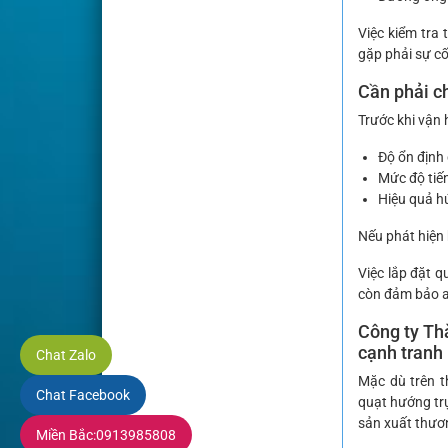
Việc kiểm tra
gặp phải sự cố
Cần phải ch
Trước khi vận 
Độ ổn định
Mức độ tiế
Hiệu quả hú
Nếu phát hiện 
Việc lắp đặt 
còn đảm bảo a
Công ty Thà
cạnh tranh
Chat Zalo
Mặc dù trên t
Chat Facebook
quạt hướng trụ
sản xuất thươ
Miền Bắc:
0913985808