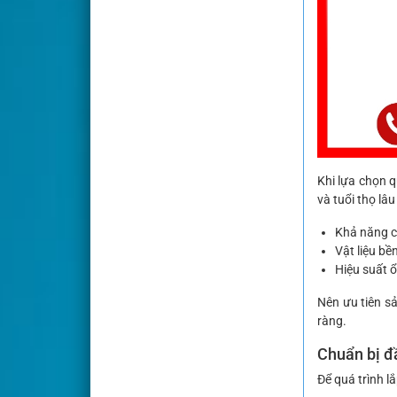
Khi lựa chọn q
và tuổi thọ lâu
Khả năng c
Vật liệu bề
Hiệu suất ổ
Nên ưu tiên s
ràng.
Chuẩn bị đầ
Để quá trình lắ