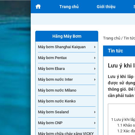
Trang chủ
Giới thiệu
Hãng Máy Bơm
Trang chủ
/
Tin tứ
Máy bơm Shanghai Kaiquan
Tin tức
Máy bơm Pentax
Lưu ý khi 
Máy bơm Ebara
Lưu ý khi lắp
Máy bơm nước Inter
được sử dụng 
thông gió. Để 
Máy bơm nước Milano
cần phải tuân 
Máy bơm nước Kenko
Máy bơm Sealand
1
Lưu ý khi lắ
Máy bơm CNP
1.1
Khảo sá
1.2
Xác địn
Máy bơm chữa cháy xăng VICKY