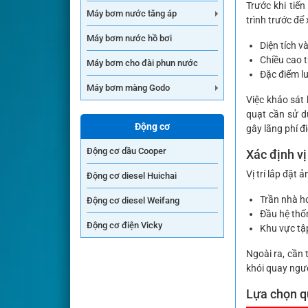
Trước khi tiế
Máy bơm nước tăng áp
trình trước để 
Máy bơm nước hồ bơi
Diện tích v
Chiều cao t
Máy bơm cho đài phun nước
Đặc điểm l
Máy bơm màng Godo
Việc khảo sát 
quạt cần sử d
Động cơ
gây lãng phí đ
Động cơ dầu Cooper
Xác định vị 
Vị trí lắp đặt 
Động cơ diesel Huichai
Trần nhà h
Động cơ diesel Weifang
Đầu hệ thố
Động cơ điện Vicky
Khu vực tập
Ngoài ra, cần 
khói quay ngư
Lựa chọn q