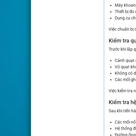
Máy khoan, 
Thiết bị đo
Dụng cụ ch
Việc chuẩn bị đ
Kiểm tra qu
Trước khi lắp 
Cánh quạt q
Vỏ quạt k
Không có dị
Các mối gh
Việc kiểm tra 
Kiểm tra hệ
Sau khi tiến h
Các mối nối
Hệ thống đ
Đường ống 