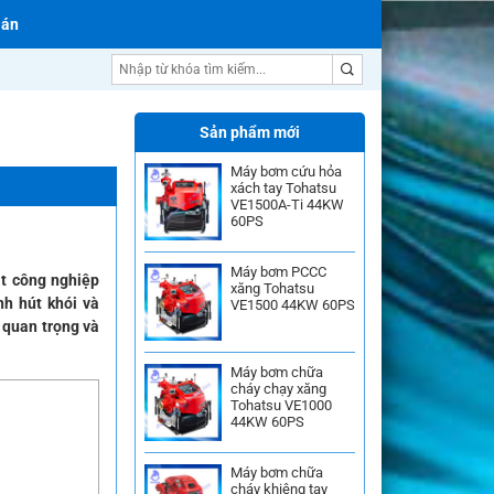
 án
Sản phẩm mới
Máy bơm cứu hỏa
xách tay Tohatsu
VE1500A-Ti 44KW
60PS
Máy bơm PCCC
ạt công nghiệp
xăng Tohatsu
nh hút khói và
VE1500 44KW 60PS
t quan trọng và
Máy bơm chữa
cháy chạy xăng
Tohatsu VE1000
44KW 60PS
Máy bơm chữa
cháy khiêng tay