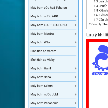
1.3
Lựa chọ
1.4
Chuẩn b
Máy bơm cứu hoả Tohatsu
1.5
Kiểm tr
1.6
Kiểm tr
Máy bơm nước APP
1.7
Cần phả
2
Công ty Thàn
Máy bơm LEO – LEOPONO
Máy bơm Mastra
Lưu ý khi l
Máy bơm Wilo
Bình tích áp Varem
Bình tích áp Vicky
Máy bơm Hanil
Máy bơm Sena
Máy bơm Selton
Máy bơm nước JLM
Máy bơm Panasonic