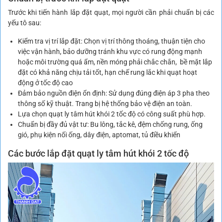
Trước khi tiến hành lắp đặt quạt, mọi người cần phải chuẩn bị các
yếu tô sau:
Kiểm tra vị trí lắp đặt: Chọn vị trí thông thoáng, thuận tiện cho
việc vận hành, bảo dưỡng tránh khu vực có rung động mạnh
hoặc môi trường quá ẩm, nền móng phải chắc chắn, bề mặt lắp
đặt có khả năng chịu tải tốt, hạn chế rung lắc khi quạt hoạt
động ở tốc độ cao
Đảm bảo nguồn điện ổn định: Sử dụng đúng điện áp 3 pha theo
thông số kỹ thuật. Trang bị hệ thống bảo vệ điện an toàn.
Lựa chọn quạt ly tâm hút khói 2 tốc độ có công suất phù hợp.
Chuẩn bị đầy đủ vật tư: Bu lông, tắc kê, đệm chống rung, ống
gió, phụ kiện nối ống, dây điện, aptomat, tủ điều khiển
Các bước lắp đặt quạt ly tâm hút khói 2 tốc độ