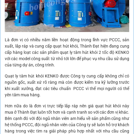
Là đơn vị có nhiều năm liền hoạt động trong lĩnh vực PCCC, sản
xuất, lắp ráp và cung cấp quạt hút khói, Thành Đạt hiện đang cung
cấp hàng loạt các sản phẩm quạt ly tâm hút khói 2 tốc độ KENKO
với các model công suất từ nhỏ tới lớn để phục vụ nhu cầu sử dụng
của từng dự án, công trình.
Quạt ly tâm hút khói KENKO được Công ty cung cấp không chỉ có
nguồn gốc, xuất xứ rõ ràng mà còn được kiểm tra kỹ lưỡng trước
khi xuất xưởng, đạt các tiêu chuẩn PCCC vì thế mọi người có thể
yên tâm mua hàng.
Hơn nữa do là đơn vị trực tiếp lắp ráp nên giá quạt hút khói này
mua ở Thành Đạt luôn tốt hơn và cạnh tranh so với các đơn vị khác.
Bên cạnh đó với đội ngũ nhân viên am hiểu về sản phẩm cũng như
hệ thống PCCC, đội ngũ nhân viên của Công ty sẽ luôn hỗ trợ khách
hàng trong việc tìm ra giải pháp phù hợp nhất với nhu cầu cũng