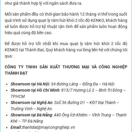
như giá thành hợp lý với ngân sách đưa ra.
Mỗi sản phẩm đều có thời gian bảo hành 12 tháng vì thế trong suốt
quá trình sử dụng quạt ly tâm hút khói 2 tốc độ KENKO, khách hàng
sẽ luôn được hỗ trợ kỹ thuật tận tình để sản phẩm luôn hoạt động
hiệu quả cùng độ bền cao.
Để được hỗ trợ tốt nhất khi mua quạt ly tâm hút khói 2 tốc độ
KENKO tại Thành Đạt, Quý khách hàng vui lòng liên hệ với chúng tôi
qua:
CÔNG TY TNHH SẢN XUẤT THƯƠNG MẠI VÀ CÔNG NGHIỆP
THÀNH ĐẠT
Showroom tại Hà Nội
: 34 đường Láng – Đống Đa – Hà Nội
Showroom tại Hồ Chí Minh
: 815/7 Hương Lộ 2 – Bình Trị Đông –
TPHCM
Showroom tại Nghệ An
: Ssố 36 đường D1 – KĐT Đại Thành –
Trường Vinh – Nghệ An
Showroom tại Đà Nẵng
: 440
Ông Ích Khiêm – Vĩnh Trung – Thanh
Khê – TP Đà Nẵng
Email:
thanhdat@maycongnghiep.vn