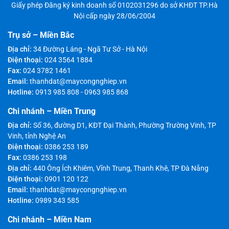
Giấy phép Đăng ký kinh doanh số 0102031296 do sở KHĐT TP.Hà
Nội cấp ngày 28/06/2004
Trụ sở – Miền Bắc
Địa chỉ:
34 Đường Láng - Ngã Tư Sở - Hà Nội
Điện thoại:
024 3564 1884
Fax:
024 3782 1461
Email:
thanhdat@maycongnghiep.vn
Hotline:
0913 985 808
-
0963 985 868
Chi nhánh – Miền Trung
Địa chỉ:
Số 36, đường D1, KĐT Đại Thành, Phường Trường Vinh, TP
Vinh, tỉnh Nghệ An
Điện thoại:
0386 253 189
Fax:
0386 253 198
Địa chỉ:
440 Ông Ích Khiêm, Vĩnh Trung, Thanh Khê, TP Đà Nẵng
Điện thoại:
0901 120 122
Email:
thanhdat@maycongnghiep.vn
Hotline:
0989 343 585
Chi nhánh – Miền Nam