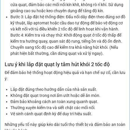
cửa quạt, đảm bảo các mối nối kín khít, không rò rỉ khí. Sử dụng
gioăng cao su hoặc keo chuyên dụng để tăng độ kín.
Bước 3: Lắp đặt hệ thống điện: Đấu nối dây điện theo đúng sơ đồ
kỹ thuật, lắp aptomat hoặc cầu dao tự động để bảo vệ động cơ
và kết nối với tủ điều khiển 2 tốc độ để linh hoạt khi vận hành.
Bước 4: Kiểm tra và chạy thử: Khởi động quạt ở tốc độ thấp để
kiểm tra hướng quay, quan sát độ rung, tiếng ồn và độ ổn định.
Chuyển sang tốc độ cao để kiểm tra khả năng hút khói. (Nếu
phát hiện bất thường, cần dừng quạt và xử lý ngay).
Lưu ý khi lắp đặt quạt ly tâm hút khói 2 tốc độ
Để đảm bảo hệ thống hoạt động hiệu quả và hạn chế sự cố, cần lưu
ý:
Lắp đặt đúng theo hướng dẫn của nhà sản xuất.
Không đặt quạt trong nơi ẩm ướt hoặc dễ ăn mòn.
Đảm bảo khoảng cách an toàn xung quanh quạt.
Thường xuyên kiểm tra và siết chặt các mối nối.
Vệ sinh cánh quạt định kỳ để duy trì hiệu suất.
Những yếu tố này giúp kéo dài tuổi thọ thiết bị và đảm bảo an toàn