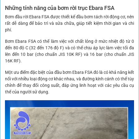
Những tính năng của bơm rời trục Ebara FSA
Bơm đầu rời Ebara FSA được thiết kế đầu bơm tách rời động cơ, nên
rất dễ dàng để bảo trì và sửa chữa, giúp tiết kiệm thời gian và chi
phí.
Bơm Ebara FSA có thể làm việc với chất lỏng ở mức nhiệt độ từ 0
đến 80 độ C (32 đến 176 độ F) và có thể chịu áp lực làm việc tối đa
lên đến 10 bar (cho chuẩn JIS 10K RF) và 16 bar (cho chuẩn JIS
16K RF).
Một ưu điểm đặc biệt của đầu bơm Ebara FSA đó là có khả năng kết
nối với nhiều loại động cơ khác nhau, và đường kính cánh có thể tùy
chỉnh để thay đổi công suất, đáp ứng linh hoạt với các yêu cầu cụ
thể của người sử dụng.