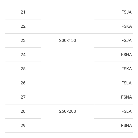
21
FSJA
22
FSKA
23
200×150
FSJA
24
FSHA
25
FSKA
26
FSLA
27
FSNA
28
250×200
FSLA
29
FSNA