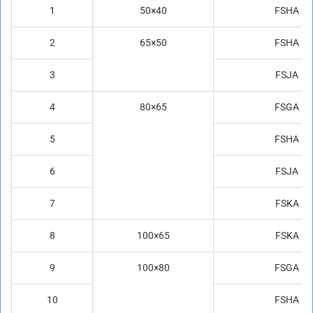
1
50×40
FSHA
2
65×50
FSHA
3
FSJA
4
80×65
FSGA
5
FSHA
6
FSJA
7
FSKA
8
100×65
FSKA
9
100×80
FSGA
10
FSHA