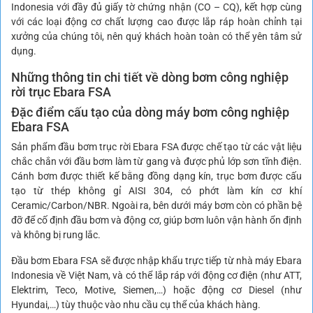
Indonesia với đầy đủ giấy tờ chứng nhận (CO – CQ), kết hợp cùng
với các loại động cơ chất lượng cao được lắp ráp hoàn chỉnh tại
xưởng của chúng tôi, nên quý khách hoàn toàn có thể yên tâm sử
dụng.
Những thông tin chi tiết về dòng bơm công nghiệp
rời trục Ebara FSA
Đặc điểm cấu tạo của dòng máy bơm công nghiệp
Ebara FSA
Sản phẩm đầu bơm trục rời Ebara FSA được chế tạo từ các vật liệu
chắc chắn với đầu bơm làm từ gang và được phủ lớp sơn tĩnh điện.
Cánh bơm được thiết kế bằng đồng dạng kín, trục bơm được cấu
tạo từ thép không gỉ AISI 304, có phớt làm kín cơ khí
Ceramic/Carbon/NBR. Ngoài ra, bên dưới máy bơm còn có phần bệ
đỡ để cố định đầu bơm và động cơ, giúp bơm luôn vận hành ổn định
và không bị rung lắc.
Đầu bơm Ebara FSA sẽ được nhập khẩu trực tiếp từ nhà máy Ebara
Indonesia về Việt Nam, và có thể lắp ráp với động cơ điện (như ATT,
Elektrim, Teco, Motive, Siemen,…) hoặc động cơ Diesel (như
Hyundai,…) tùy thuộc vào nhu cầu cụ thể của khách hàng.