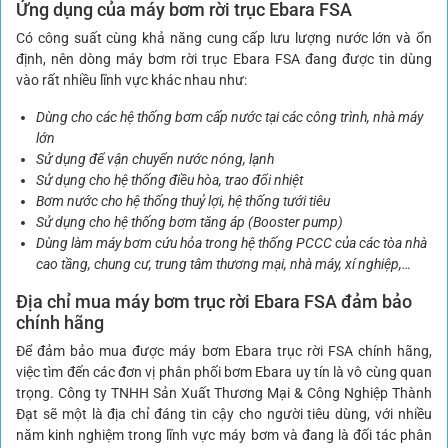
Ứng dụng của máy bơm rời trục Ebara FSA
Có công suất cùng khả năng cung cấp lưu lượng nước lớn và ổn
định, nên dòng máy bơm rời trục Ebara FSA đang được tin dùng
vào rất nhiều lĩnh vực khác nhau như:
Dùng cho các hệ thống bơm cấp nước
tại các công trình, nhà máy
lớn
Sử dụng để vận chuyển nước nóng, lạnh
Sử dụng cho hệ thống điều hòa, trao đổi nhiệt
Bơm nước cho hệ thống thuỷ lợi, hệ thống tưới tiêu
Sử dụng cho hệ thống bơm tăng áp (Booster pump)
Dùng làm máy bơm cứu hỏa trong hệ thống PCCC của các tòa nhà
cao tầng, chung cư, trung tâm thương mại, nhà máy, xí nghiệp,…
Địa chỉ mua máy bơm trục rời Ebara FSA đảm bảo
chính hãng
Để đảm bảo mua được máy bơm Ebara trục rời FSA chính hãng,
việc tìm đến các đơn vị phân phối bơm Ebara uy tín là vô cùng quan
trọng. Công ty TNHH Sản Xuất Thương Mại & Công Nghiệp Thành
Đạt sẽ một là địa chỉ đáng tin cậy cho người tiêu dùng, với nhiều
năm kinh nghiệm trong lĩnh vực máy bơm và đang là đối tác phân