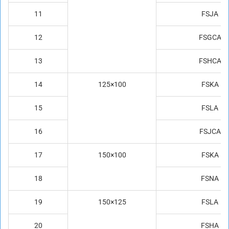
11
FSJA
12
FSGCA
13
FSHCA
14
125×100
FSKA
15
FSLA
16
FSJCA
17
150×100
FSKA
18
FSNA
19
150×125
FSLA
20
FSHA