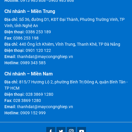
Hotline:
0913 985 808
-
0963 985 868
Chi nhánh – Miền Trung
Địa chỉ:
Số 36, đường D1, KĐT Đại Thành, Phường Trường Vinh, TP
Vinh, tỉnh Nghệ An
Điện thoại:
0386 253 189
Fax:
0386 253 198
Địa chỉ:
440 Ông Ích Khiêm, Vĩnh Trung, Thanh Khê, TP Đà Nẵng
Điện thoại:
0901 120 122
Email:
thanhdat@maycongnghiep.vn
Hotline:
0989 343 585
Chi nhánh – Miền Nam
Địa chỉ:
815/7 Hương Lộ 2, phường Bình Trị Đông A, quận Bình Tân -
TP HCM
Điện thoại:
028 3869 1280
Fax:
028 3869 1280
Email:
thanhdat@maycongnghiep.vn
Hotline:
0909 152 999