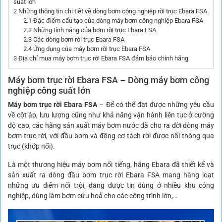
suất lớn
2
Những thông tin chi tiết về dòng bơm công nghiệp rời trục Ebara FSA
2.1
Đặc điểm cấu tạo của dòng máy bơm công nghiệp Ebara FSA
2.2
Những tính năng của bơm rời trục Ebara FSA
2.3
Các dòng bơm rời trục Ebara FSA
2.4
Ứng dụng của máy bơm rời trục Ebara FSA
3
Địa chỉ mua máy bơm trục rời Ebara FSA đảm bảo chính hãng
Máy bơm trục rời Ebara FSA
– Dòng máy bơm công
nghiệp công suất lớn
Máy bơm trục rời Ebara FSA
– Để có thể đạt được những yêu cầu
về cột áp, lưu lượng cũng như khả năng vận hành liên tục ở cường
độ cao, các hãng sản xuất máy bơm nước đã cho ra đời dòng máy
bơm trục rời, với đầu bơm và động cơ tách rời được nối thông qua
trục (khớp nối).
Là một thương hiệu máy bơm nổi tiếng, hãng Ebara đã thiết kế và
sản xuất ra dòng đầu bơm trục rời Ebara FSA mang hàng loạt
những ưu điểm nổi trội, đang được tin dùng ở nhiều khu công
nghiệp, dùng làm bơm cứu hoả cho các công trình lớn,…