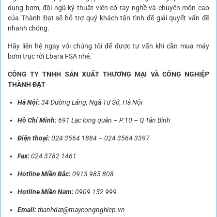
dụng bơm, đội ngũ kỹ thuật viên có tay nghề và chuyên môn cao
của Thành Đạt sẽ hỗ trợ quý khách tận tình để giải quyết vấn đề
nhanh chóng.
Hãy liên hệ ngay với chúng tôi để được tư vấn khi cần mua máy
bơm trục rời Ebara FSA nhé.
CÔNG TY TNHH SẢN XUẤT THƯƠNG MẠI VÀ CÔNG NGHIỆP
THÀNH ĐẠT
Hà Nội:
34 Đường Láng, Ngã Tư Sở, Hà Nội
Hồ Chí Minh:
691 Lạc long quân – P.10 – Q Tân Bình
Điện thoại:
024 3564 1884
–
024 3564 3397
Fax:
024 3782 1461
Hotline Miền Bắc:
0913 985 808
Hotline Miền Nam:
0909 152 999
Email:
thanhdat@maycongnghiep.vn