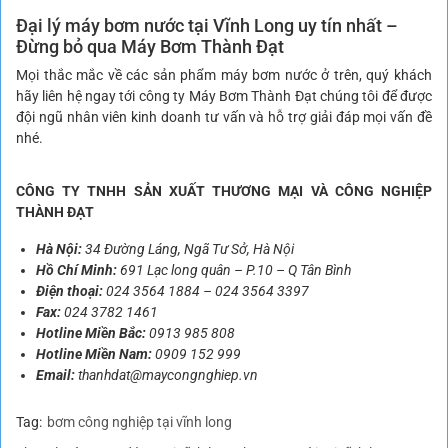
Đại lý máy bơm nước tại Vĩnh Long uy tín nhất –
Đừng bỏ qua Máy Bơm Thành Đạt
Mọi thắc mắc về các sản phẩm máy bơm nước ở trên, quý khách
hãy liên hệ ngay tới công ty Máy Bơm Thành Đạt chúng tôi để được
đội ngũ nhân viên kinh doanh tư vấn và hỗ trợ giải đáp mọi vấn đề
nhé.
CÔNG TY TNHH SẢN XUẤT THƯƠNG MẠI VÀ CÔNG NGHIỆP
THÀNH ĐẠT
Hà Nội:
34 Đường Láng, Ngã Tư Sở, Hà Nội
Hồ Chí Minh:
691 Lạc long quân – P.10 – Q Tân Bình
Điện thoại:
024 3564 1884
–
024 3564 3397
Fax:
024 3782 1461
Hotline Miền Bắc:
0913 985 808
Hotline Miền Nam:
0909 152 999
Email:
thanhdat@maycongnghiep.vn
Tag:
bơm công nghiệp tại vĩnh long