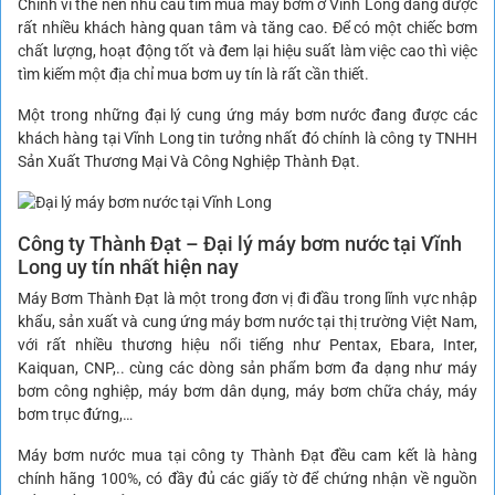
Chính vì thế nên nhu cầu tìm mua máy bơm ở Vĩnh Long đang được
rất nhiều khách hàng quan tâm và tăng cao. Để có một chiếc bơm
chất lượng, hoạt động tốt và đem lại hiệu suất làm việc cao thì việc
tìm kiếm một địa chỉ mua bơm uy tín là rất cần thiết.
Một trong những đại lý cung ứng máy bơm nước đang được các
khách hàng tại Vĩnh Long tin tưởng nhất đó chính là công ty TNHH
Sản Xuất Thương Mại Và Công Nghiệp Thành Đạt.
Công ty Thành Đạt – Đại lý máy bơm nước tại Vĩnh
Long uy tín nhất hiện nay
Máy Bơm Thành Đạt là một trong đơn vị đi đầu trong lĩnh vực nhập
khẩu, sản xuất và cung ứng máy bơm nước tại thị trường Việt Nam,
với rất nhiều thương hiệu nổi tiếng như Pentax, Ebara, Inter,
Kaiquan, CNP,.. cùng các dòng sản phẩm bơm đa dạng như máy
bơm công nghiệp, máy bơm dân dụng, máy bơm chữa cháy, máy
bơm trục đứng,…
Máy bơm nước mua tại công ty Thành Đạt đều cam kết là hàng
chính hãng 100%, có đầy đủ các giấy tờ để chứng nhận về nguồn