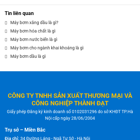
Tin liên quan
Máy bơm xăng dầu là gì?
Máy bơm hóa chất là gì
Máy bơm nước biển là gì
Máy bơm cho ngành khai khoáng là gì
Máy bơm dầu là gì
CÔNG TY TNHH SẢN XUẤT THƯƠNG MẠI VÀ
CÔNG NGHIỆP THÀNH ĐẠT
Giấy phép Đăng ký kinh doanh số 0102031296 do sở KHĐT TP.Hà
Nội cấp ngày 28/06/2004
Trụ sở – Miền Bắc
Địa chỉ:
34 Đường Láng - Ngã Tư Sở - Hà Nội