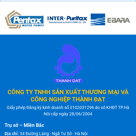
CÔNG TY TNHH SẢN XUẤT THƯƠNG MẠI VÀ
CÔNG NGHIỆP THÀNH ĐẠT
Giấy phép Đăng ký kinh doanh số 0102031296 do sở KHĐT TP.Hà
Nội cấp ngày 28/06/2004
Trụ sở – Miền Bắc
Địa chỉ:
34 Đường Láng - Ngã Tư Sở - Hà Nội