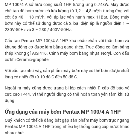
MP 100/4 A sở hữu công suất 1HP tương ứng 0.74kW. Máy được
chế tạo để bơm nước có lưu lượng từ 1,2 – 4,8 m³/h tương ứng với
cột áp 40 – 18 m³/h, với áp lực vận hạnh max 11Bar. Dòng máy
bơm này có thể sử dụng được cả 2 loại điện áp là nguồn điện 1 ~
230V-50Hz và 3 ~ 230 / 400V-50Hz.
Cấu tạo Pentax MP 100/4 A 1HP khá chắc chắn với thân bơm và
khung động cơ được làm bằng gang thép. Trục động cơ làm bằng
thép không gỉ AISI416. Cánh máy bơm bằng nhựa Noryl. Con dấu
cơ khí Ceramic-graphite.
Với cấu tạo như vậy, sản phẩm máy bơm này có thể bơm được chất
lỏng có nhiệt độ từ 10 độ C đến 50 độ C.
Ngoài ra máy cũng được trang bị lớp cách nhiệt F, cấp độ bảo vệ
cực cao IP44. Vì thế người dùng có thể hoàn toàn yên tâm khi sử
dụng.
Ứng dụng của máy bơm Pentax MP 100/4 A 1HP
Quý khách có thể dễ dàng bắt gặp sản phẩm máy bơm trục ngang
Pentax MP 100/4 A 1HP trong nhiều hệ thống cung cấp nước khác
nhau như: