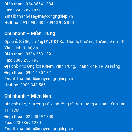
Điện thoại:
024 3564 1884
Fax:
024 3782 1461
Email:
thanhdat@maycongnghiep.vn
Hotline:
0913 985 808
-
0963 985 868
Chi nhánh – Miền Trung
Địa chỉ:
Số 36, đường D1, KĐT Đại Thành, Phường Trường Vinh, TP
Vinh, tỉnh Nghệ An
Điện thoại:
0386 253 189
Fax:
0386 253 198
Địa chỉ:
440 Ông Ích Khiêm, Vĩnh Trung, Thanh Khê, TP Đà Nẵng
Điện thoại:
0901 120 122
Email:
thanhdat@maycongnghiep.vn
Hotline:
0989 343 585
Chi nhánh – Miền Nam
Địa chỉ:
815/7 Hương Lộ 2, phường Bình Trị Đông A, quận Bình Tân -
TP HCM
Điện thoại:
028 3869 1280
Fax:
028 3869 1280
Email:
thanhdat@maycongnghiep.vn