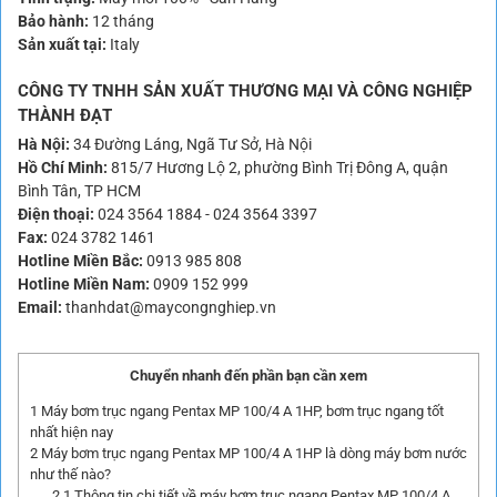
Bảo hành:
12 tháng
Sản xuất tại:
Italy
CÔNG TY TNHH SẢN XUẤT THƯƠNG MẠI VÀ CÔNG NGHIỆP
THÀNH ĐẠT
Hà Nội:
34 Đường Láng, Ngã Tư Sở, Hà Nội
Hồ Chí Minh:
815/7 Hương Lộ 2, phường Bình Trị Đông A, quận
Bình Tân, TP HCM
Điện thoại:
024 3564 1884
-
024 3564 3397
Fax:
024 3782 1461
Hotline Miền Bắc:
0913 985 808
Hotline Miền Nam:
0909 152 999
Email:
thanhdat@maycongnghiep.vn
Chuyển nhanh đến phần bạn cần xem
1
Máy bơm trục ngang Pentax MP 100/4 A 1HP, bơm trục ngang tốt
nhất hiện nay
2
Máy bơm trục ngang Pentax MP 100/4 A 1HP là dòng máy bơm nước
như thế nào?
2.1
Thông tin chi tiết về máy bơm trục ngang Pentax MP 100/4 A