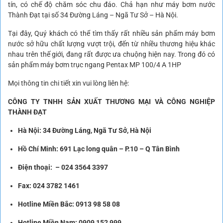
tín, có chế độ chăm sóc chu đáo. Chả hạn như máy bơm nước
Thành Đạt tại số 34 Đường Láng – Ngã Tư Sở – Hà Nội.
Tại đây, Quý khách có thể tìm thấy rất nhiều sản phẩm máy bơm
nước sở hữu chất lượng vượt trội, đến từ nhiều thương hiệu khác
nhau trên thế giới, đang rất được ưa chuộng hiện nay. Trong đó có
sản phẩm máy bơm trục ngang Pentax MP 100/4 A 1HP
Mọi thông tin chi tiết xin vui lòng liên hệ:
CÔNG TY TNHH SẢN XUẤT THƯƠNG MẠI VÀ CÔNG NGHIỆP
THÀNH ĐẠT
Hà Nội: 34 Đường Láng, Ngã Tư Sở, Hà Nội
Hồ Chí Minh: 691 Lạc long quân – P.10 – Q Tân Bình
Điện thoại: –
024 3564 3397
Fax:
024 3782 1461
Hotline Miền Bắc: 0913 98 58 08
Hotline Miền Nam:
0909 152 999