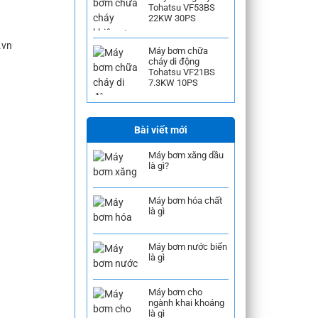
Tohatsu VF53BS
22KW 30PS
.vn
Máy bơm chữa
cháy di động
Tohatsu VF21BS
7.3KW 10PS
Bài viết mới
Máy bơm xăng dầu
là gì?
Máy bơm hóa chất
là gì
Máy bơm nước biển
là gì
Máy bơm cho
ngành khai khoáng
là gì