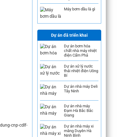
Máy bơm dầu là gì
Dự án đã triển khai
Dự án bơm hóa
chất nhà máy nhiệt
điện Cẩm Phả
Dự án xử lý nước
thải nhiệt điện Uông
Bí
Dự án nhà máy Deli
Tây Ninh
Dự án nhà máy
Đạm Hà Bắc Bắc
Giang
cnp-cdlf-
Dự án nhà máy xi
măng Duyên Hà
Ninh Bình