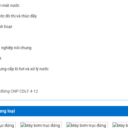
m mát nước
ớc đô thị và thúc đẩy
nh hoạt
g nghiệp nói chung
t
ng cấp lò hơi và xử lý nước
 đứng CNP CDLF 4-12
ng loại