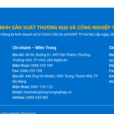
TNHH SẢN XUẤT THƯƠNG MẠI VÀ CÔNG NGHIỆP 
p Đăng ký kinh doanh số 0102031296 do sở KHĐT TP.Hà Nội cấp ngày 2
Chi nhánh – Miền Trung
Ch
Địa chỉ:
Số 36, đường D1, KĐT Đại Thành, Phường
Địa
Trường Vinh, TP Vinh, tỉnh Nghệ An
qu
Điện thoại:
0386 253 189
Điệ
Fax:
0386 253 198
Fa
Địa chỉ:
440 Ông Ích Khiêm, Vĩnh Trung, Thanh Khê, TP
Em
Đà Nẵng
Ho
Điện thoại:
0901 120 122
Email:
thanhdat@maycongnghiep.vn
Hotline:
0989 343 585
à Công Nghiệp Thành Đạt