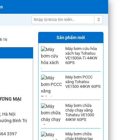
án
Sản phẩm mới
4-16
Máy bơm cứu hỏa
xách tay Tohatsu
VE1500A-Ti 44KW
60PS
Máy bơm PCCC
xăng Tohatsu
VE1500 44KW 60PS
ƯƠNG MẠI
Máy bơm chữa
cháy chạy xăng
, Hà Nội
Tohatsu VE1000
44KW 60PS
ường Bình Trị
564 3397
Máy bơm chữa
cháy khiêng tay