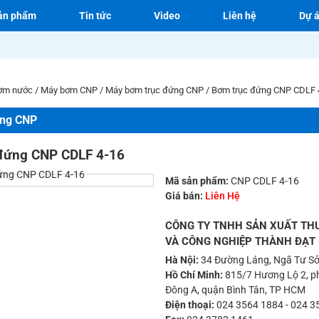
ản phẩm
Tin tức
Video
Liên hệ
Dự 
ơm nước
/
Máy bơm CNP
/
Máy bơm trục đứng CNP
/
Bơm trục đứng CNP CDLF 
ứng CNP
đứng CNP CDLF 4-16
Mã sản phẩm:
CNP CDLF 4-16
Giá bán:
Liên Hệ
CÔNG TY TNHH SẢN XUẤT TH
VÀ CÔNG NGHIỆP THÀNH ĐẠT
Hà Nội:
34 Đường Láng, Ngã Tư Sở
Hồ Chí Minh:
815/7 Hương Lộ 2, ph
Đông A, quận Bình Tân, TP HCM
Điện thoại:
024 3564 1884
-
024 3