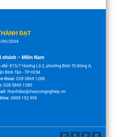
THÀNH ĐẠT
8/06/2004
i nhánh – Miền Nam
 chỉ:
815/7 Hương Lộ 2, phường Bình Trị Đông A,
ận Bình Tân - TP HCM
n thoại:
028 3869 1280
x:
028 3869 1280
ail:
thanhdat@maycongnghiep.vn
tline:
0909 152 999