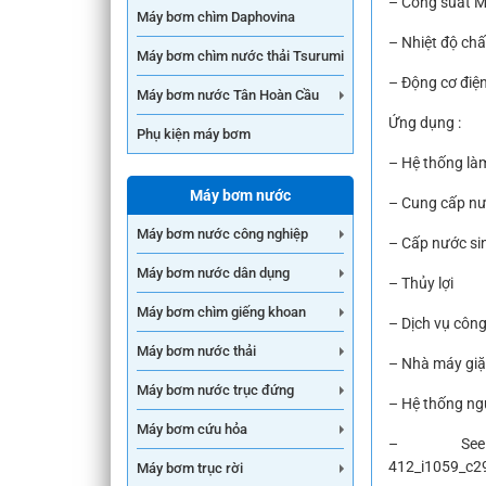
– Công suất M
Máy bơm chìm Daphovina
– Nhiệt độ ch
Máy bơm chìm nước thải Tsurumi
– Động cơ điện
Máy bơm nước Tân Hoàn Cầu
Ứng dụng :
Phụ kiện máy bơm
– Hệ thống là
Máy bơm nước
– Cung cấp
nư
Máy bơm nước công nghiệp
– Cấp nước si
Máy bơm nước dân dụng
– Thủy lợi
Máy bơm chìm giếng khoan
– Dịch vụ
công
Máy bơm nước thải
– Nhà máy giặ
Máy bơm nước trục đứng
– Hệ thống
ng
Máy bơm cứu hỏa
– See mo
412_i1059_c2
Máy bơm trục rời