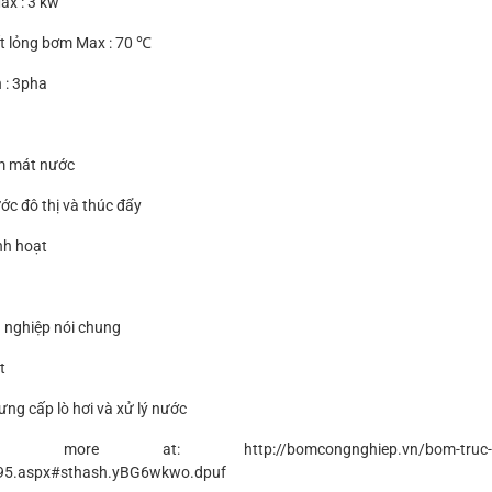
ax : 3 kw
ất lỏng bơm Max : 70 ℃
 : 3pha
m mát
nước
ớc đô thị
và thúc đẩy
nh hoạt
 nghiệp nói chung
t
ưng
cấp lò hơi
và
xử lý nước
re at: http://bomcongnghiep.vn/bom-truc-dung-
95.aspx#sthash.yBG6wkwo.dpuf