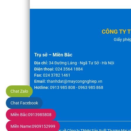
CÔNG TY 
Giấy phé
Trụ sở – Miền Bắc
Địa chỉ:
34 Đường Láng - Ngã Tư Sở - Hà Nội
Điện thoại:
024 3564 1884
Fax:
024 3782 1461
Email:
thanhdat@maycongnghiep.vn
Hotline:
0913 985 808
-
0963 985 868
Chat Zalo
Chat Facebook
Miền Bắc:
0913985808
Miền Name:
0909152999
Bản quyền thuộc về Công ty TNHH Sản Xuất Thương Mại v