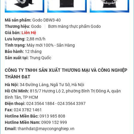
Mã sản phẩm:
Godo DBW3-40
Thương hiệu:
Godo
Bơm màng thực phẩm Godo
Giá bán:
Liên Hệ
Lưu lượng:
2,88 m3/h
Tình trạng:
Máy mới 100% - Sẵn Hàng
Bảo hành:
12 tháng
Sản xuất tại:
Trung Quốc
CÔNG TY TNHH SẢN XUẤT THƯƠNG MẠI VÀ CÔNG NGHIỆP
THÀNH ĐẠT
Hà Nội:
34 Đường Láng, Ngã Tư Sở, Hà Nội
Hồ Chí Minh:
815/7 Hương Lộ 2, phường Bình Trị Đông A, quận
Bình Tân, TP HCM
Điện thoại:
024 3564 1884
-
024 3564 3397
Fax:
024 3782 1461
Hotline Miền Bắc:
0913 985 808
Hotline Miền Nam:
0909 152 999
Email:
thanhdat@maycongnghiep.vn