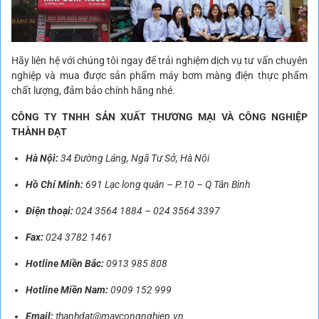
Hãy liên hệ với chúng tôi ngay để trải nghiệm dịch vụ tư vấn chuyên
nghiệp và mua được sản phẩm máy bơm màng điện thực phẩm
chất lượng, đảm bảo chính hãng nhé.
CÔNG TY TNHH SẢN XUẤT THƯƠNG MẠI VÀ CÔNG NGHIỆP
THÀNH ĐẠT
Hà Nội:
34 Đường Láng, Ngã Tư Sở, Hà Nội
Hồ Chí Minh:
691 Lạc long quân – P.10 – Q Tân Bình
Điện thoại:
024 3564 1884
–
024 3564 3397
Fax:
024 3782 1461
Hotline Miền Bắc:
0913 985 808
Hotline Miền Nam:
0909 152 999
Email:
thanhdat@maycongnghiep.vn