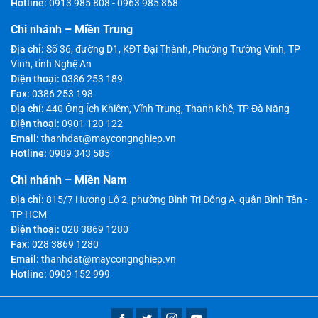
Hotline:
0913 985 808
-
0963 985 868
Chi nhánh – Miền Trung
Địa chỉ:
Số 36, đường D1, KĐT Đại Thành, Phường Trường Vinh, TP
Vinh, tỉnh Nghệ An
Điện thoại:
0386 253 189
Fax:
0386 253 198
Địa chỉ:
440 Ông Ích Khiêm, Vĩnh Trung, Thanh Khê, TP Đà Nẵng
Điện thoại:
0901 120 122
Email:
thanhdat@maycongnghiep.vn
Hotline:
0989 343 585
Chi nhánh – Miền Nam
Địa chỉ:
815/7 Hương Lộ 2, phường Bình Trị Đông A, quận Bình Tân -
TP HCM
Điện thoại:
028 3869 1280
Fax:
028 3869 1280
Email:
thanhdat@maycongnghiep.vn
Hotline:
0909 152 999