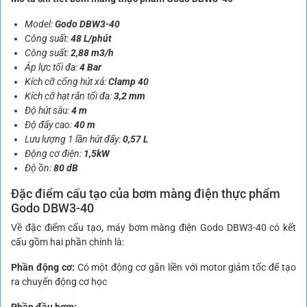
Model:
Godo DBW3-40
Công suất:
48 L/phút
Công suất:
2,88 m3/h
Áp lực tối đa:
4 Bar
Kích cỡ cổng hút xả:
Clamp 40
Kích cỡ hạt rắn tối đa:
3,2 mm
Độ hút sâu:
4 m
Độ đẩy cao:
40 m
Lưu lượng 1 lần hút đẩy:
0,57
L
Động cơ điện:
1,5kW
Độ ồn:
80 dB
Đặc điểm cấu tạo của bơm màng điện thực phẩm
Godo DBW3-40
Về đặc điểm cấu tạo, máy bơm màng điện Godo DBW3-40 có kết
cấu gồm hai phần chính là:
Phần động cơ:
Có một động cơ gắn liền với motor giảm tốc để tạo
ra chuyển động cơ học