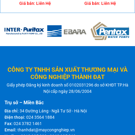
Giá bán:
Liên Hệ
Giá bán:
Liên Hệ
CÔNG TY TNHH SẢN XUẤT THƯƠNG MẠI VÀ
CÔNG NGHIỆP THÀNH ĐẠT
Giấy phép Đăng ký kinh doanh số 0102031296 do sở KHĐT TP.Hà
Nội cấp ngày 28/06/2004
Trụ sở – Miền Bắc
Địa chỉ:
34 Đường Láng - Ngã Tư Sở - Hà Nội
Điện thoại:
024 3564 1884
Fax:
024 3782 1461
Email:
thanhdat@maycongnghiep.vn