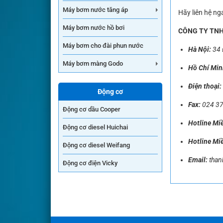
Máy bơm nước tăng áp
Hãy liên hệ n
Máy bơm nước hồ bơi
CÔNG TY TNH
Máy bơm cho đài phun nước
Hà Nội:
34 
Máy bơm màng Godo
Hồ Chí Min
Điện thoại:
Động cơ
Fax:
024 3
Động cơ dầu Cooper
Hotline Mi
Động cơ diesel Huichai
Hotline Mi
Động cơ diesel Weifang
Email:
tha
Động cơ điện Vicky