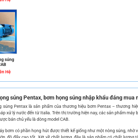
ng súng
CAB
ên Hệ
ọng súng Pentax
, bơm họng súng nhập khẩu đáng mua 
 súng Pentax là sản phẩm của thương hiệu bơm Pentax – thương hiệ
háp xử lý nước đến từ Italia. Trên thị trường hiện nay, các sản phẩm má
ược bán chủ yếu là dòng model CAB.
máy bơm có phần họng hút được thiết kế giống như một nòng súng, nhờ 
ớn, độ đẩy cao tốt. Xét về chất lượng, đây là sản phẩm có chất lượng tố