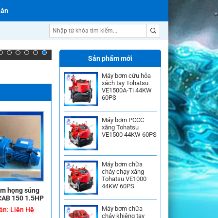
 án
Máy bơm chữa cháy
Sản phẩm mới
Máy bơm cứu hỏa
xách tay Tohatsu
VE1500A-Ti 44KW
60PS
Máy bơm PCCC
xăng Tohatsu
VE1500 44KW 60PS
Máy bơm chữa
cháy chạy xăng
Tohatsu VE1000
44KW 60PS
m họng súng
CAB 150 1.5HP
Máy bơm chữa
án:
Liên Hệ
cháy khiêng tay