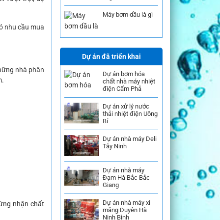
Máy bơm dầu là gì
có nhu cầu mua
Dự án đã triển khai
những nhà phân
Dự án bơm hóa
m.
chất nhà máy nhiệt
điện Cẩm Phả
Dự án xử lý nước
thải nhiệt điện Uông
Bí
Dự án nhà máy Deli
Tây Ninh
Dự án nhà máy
Đạm Hà Bắc Bắc
Giang
Dự án nhà máy xi
ứng nhận chất
măng Duyên Hà
Ninh Bình