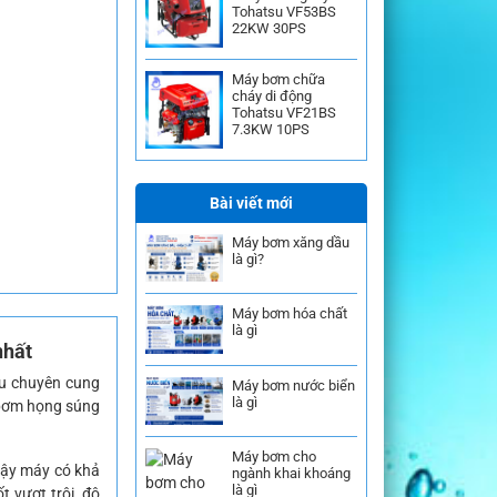
Tohatsu VF53BS
22KW 30PS
Máy bơm chữa
cháy di động
Tohatsu VF21BS
7.3KW 10PS
Bài viết mới
Máy bơm xăng dầu
là gì?
Máy bơm hóa chất
là gì
nhất
u chuyên cung
Máy bơm nước biển
là gì
y bơm họng súng
Máy bơm cho
vậy máy có khả
ngành khai khoáng
là gì
t vượt trội, độ