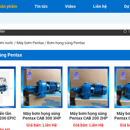
Sản phẩm
Tin tức
Video
Liên hệ
Dự
ơm nước
/
Máy bơm Pentax
/
Bơm họng súng Pentax
úng Pentax
ến tần
Máy bơm họng súng
Máy bơm họng súng
Máy bơ
200 EPIC
Pentax CAB 300 3HP
Pentax CAB 200 2HP
Pentax 
Giá bán:
Liên Hệ
Giá bán:
Liên Hệ
Giá b
ên Hệ