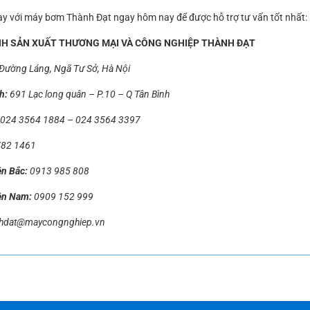
gay với máy bơm Thành Đạt ngay hôm nay để được hỗ trợ tư vấn tốt nhất:
H SẢN XUẤT THƯƠNG MẠI VÀ CÔNG NGHIỆP THÀNH ĐẠT
Đường Láng, Ngã Tư Sở, Hà Nội
h:
691 Lạc long quân – P.10 – Q Tân Bình
024 3564 1884
–
024 3564 3397
782 1461
ền Bắc:
0913 985 808
ền Nam:
0909 152 999
nhdat@maycongnghiep.vn