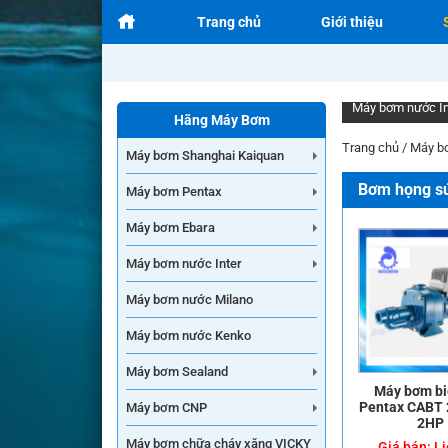
Trang chủ
Giới thiệu
Hãng Máy Bơm
Trang chủ
/
Máy b
Máy bơm Shanghai Kaiquan
Bơm họng s
Máy bơm Pentax
Máy bơm Ebara
Máy bơm nước Inter
Máy bơm nước Milano
Máy bơm nước Kenko
Máy bơm Sealand
Máy bơm bi
Pentax CABT 
Máy bơm CNP
2HP
Máy bơm chữa cháy xăng VICKY
Giá bán:
Li