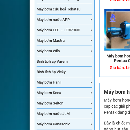
Máy bơm cứu hoả Tohatsu
Máy bơm nước APP
Máy bơm LEO – LEOPONO
Máy bơm Mastra
Máy bơm Wilo
Máy bơm họ
Pentax 
Bình tích áp Varem
Giá bán:
Li
Bình tích áp Vicky
Máy bơm Hanil
Máy bơm h
Máy bơm Sena
Máy bơm họng
Máy bơm Selton
cấp các giải p
Pentax đang đ
Máy bơm nước JLM
Đây là chiếc 
Máy bơm Panasonic
năng hút sâu l