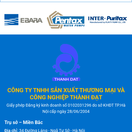
CÔNG TY TNHH SẢN XUẤT THƯƠNG MẠI VÀ
CÔNG NGHIỆP THÀNH ĐẠT
Giấy phép Đăng ký kinh doanh số 0102031296 do sở KHĐT TP.Hà
Nội cấp ngày 28/06/2004
Trụ sở – Miền Bắc
Địa chỉ:
34 Đường Láng - Ngã Tư Sở - Hà Nội