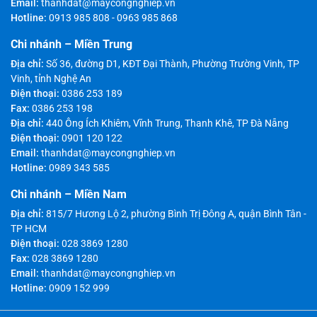
Email:
thanhdat@maycongnghiep.vn
Hotline:
0913 985 808
-
0963 985 868
Chi nhánh – Miền Trung
Địa chỉ:
Số 36, đường D1, KĐT Đại Thành, Phường Trường Vinh, TP
Vinh, tỉnh Nghệ An
Điện thoại:
0386 253 189
Fax:
0386 253 198
Địa chỉ:
440 Ông Ích Khiêm, Vĩnh Trung, Thanh Khê, TP Đà Nẵng
Điện thoại:
0901 120 122
Email:
thanhdat@maycongnghiep.vn
Hotline:
0989 343 585
Chi nhánh – Miền Nam
Địa chỉ:
815/7 Hương Lộ 2, phường Bình Trị Đông A, quận Bình Tân -
TP HCM
Điện thoại:
028 3869 1280
Fax:
028 3869 1280
Email:
thanhdat@maycongnghiep.vn
Hotline:
0909 152 999