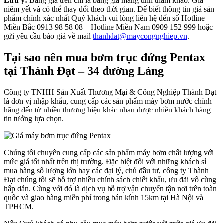
Lưu ý:
Bảng giá trên chỉ là bảng giá mang tính tham khảo. Giá
niêm yết và có thể thay đổi theo thời gian. Để biết thông tin giá sản
phẩm chính xác nhất Quý khách vui lòng liên hệ đến số Hotline
Miền Bắc 0913 98 58 08 – Hotline Miền Nam 0909 152 999 hoặc
gửi yêu cầu báo giá về mail
thanhdat@maycongnghiep.vn
.
Tại sao nên mua bơm trục đứng Pentax
tại Thành Đạt – 34 đường Láng
Công ty TNHH Sản Xuất Thương Mại & Công Nghiệp Thành Đạt
là đơn vị nhập khẩu, cung cấp các sản phẩm máy bơm nước chính
hãng đến từ nhiều thương hiệu khác nhau được nhiều khách hàng
tin tưởng lựa chọn.
Chúng tôi chuyên cung cấp các sản phẩm máy bơm chất lượng với
mức giá tốt nhất trên thị trường. Đặc biệt đối với những khách sỉ
mua hàng số lượng lớn hay các đại lý, chủ đầu tư, công ty Thành
Đạt chúng tôi sẽ hỗ trợ nhiều chính sách chiết khẩu, ưu đãi vô cùng
hấp dẫn. Cùng với đó là dịch vụ hỗ trợ vận chuyển tận nơi trên toàn
quốc và giao hàng miễn phí trong bán kính 15km tại Hà Nội và
TPHCM.