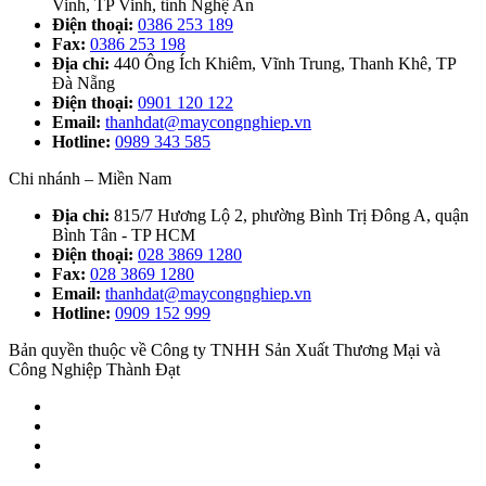
Vinh, TP Vinh, tỉnh Nghệ An
Điện thoại:
0386 253 189
Fax:
0386 253 198
Địa chỉ:
440 Ông Ích Khiêm, Vĩnh Trung, Thanh Khê, TP
Đà Nẵng
Điện thoại:
0901 120 122
Email:
thanhdat@maycongnghiep.vn
Hotline:
0989 343 585
Chi nhánh – Miền Nam
Địa chỉ:
815/7 Hương Lộ 2, phường Bình Trị Đông A, quận
Bình Tân - TP HCM
Điện thoại:
028 3869 1280
Fax:
028 3869 1280
Email:
thanhdat@maycongnghiep.vn
Hotline:
0909 152 999
Bản quyền thuộc về Công ty TNHH Sản Xuất Thương Mại và
Công Nghiệp Thành Đạt