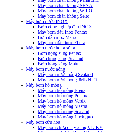
Máy bơm chân không Panasonic
Máy bơm chân không SENA
Máy bơm chân không WILO
Máy bơm chân không Selto
Máy bơm nước INOX
Bơm công nghiệp đầu INOX
Máy bơm đầu Inox Pentax
Bơm đầu inox Matra
Máy bơm đầu inox Ebara
Máy bơm nước họng súng
Bơm họng súng Pentax
Bơm họng súng Sealand
Bơm họng súng Matra
Máy bơm nước nóng
Máy bơm nước nóng Sealand
Máy bơm nước nóng JML Nhật
Máy bơm hố móng
Máy bơm hố móng Ebara
Máy bơm hố móng Pentax
Máy bơm hố móng Vertix
Máy bơm hố móng Mastra
Máy bơm hố móng Sealand
Máy bơm hố móng Luckypro
Máy bơm cứu hỏa
Máy bơm chữa cháy xăng VICKY