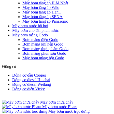
Máy bơm tăng áp JLM Nhật
Máy bơm tăng áp Wilo
Máy bơm tăng áp Hanil
Máy bơm tăng áp SENA
Máy bơm tăng áp Panasonic
Máy bơm nước hồ bơi
Máy bơm cho đài phun nước
Máy bơm màng Godo
Bơm màng điện Godo
Bơm màng khí nén Godo
Bơm màng thực phẩm Godo
Bơm màng phun sơn Godo
Máy bơm màng bột Godo
Động cơ
Động cơ dầu Cooper
Động cơ diesel Huichai
Động cơ diesel Weifang
Động cơ điện Vicky
Máy bơm chữa cháy
Máy bơm nước Ebara
Máy bơm nước trục đứng