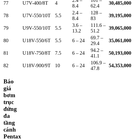
2.4 –
101 –
77
U7V-400/8T
4
30,485,000
8.4
62.4
2.4 –
128 –
78
U7V-550/10T
5.5
39,195,000
8.4
83
3.6 –
111.6 –
79
U9V-550/10T
5.5
39,065,000
13.2
51.2
69.7 –
80
U18V-550/6T
5.5
6 – 24
35,061,000
29.4
94.2 –
81
U18V-750/8T
7.5
6 – 24
50,193,000
41.1
106.9 –
82
U18V-900/9T
10
6 – 24
54,353,000
47.8
Báo
giá
bơm
trục
đứng
đa
tầng
cánh
Pentax