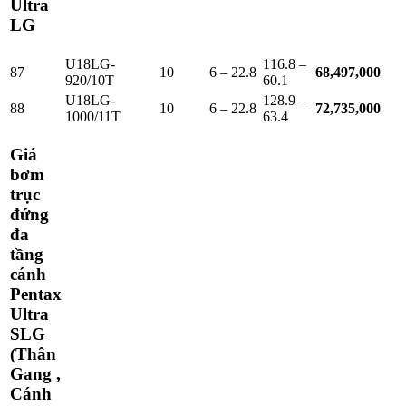
Ultra
LG
U18LG-
116.8 –
87
10
6 – 22.8
68,497,000
920/10T
60.1
U18LG-
128.9 –
88
10
6 – 22.8
72,735,000
1000/11T
63.4
Giá
bơm
trục
đứng
đa
tầng
cánh
Pentax
Ultra
SLG
(Thân
Gang ,
Cánh