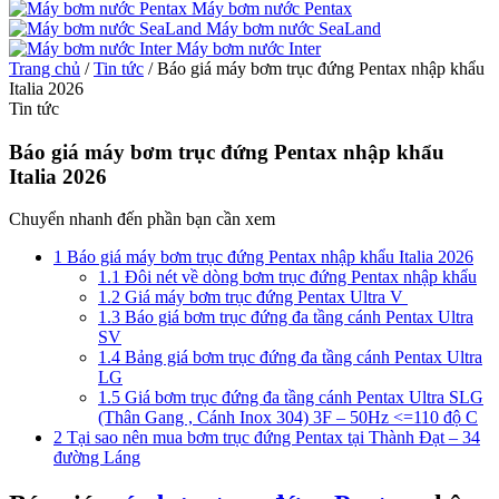
Máy bơm nước Pentax
Máy bơm nước SeaLand
Máy bơm nước Inter
Trang chủ
/
Tin tức
/
Báo giá máy bơm trục đứng Pentax nhập khẩu
Italia 2026
Tin tức
Báo giá máy bơm trục đứng Pentax nhập khẩu
Italia 2026
Chuyển nhanh đến phần bạn cần xem
1
Báo giá máy bơm trục đứng Pentax nhập khẩu Italia 2026
1.1
Đôi nét về dòng bơm trục đứng Pentax nhập khẩu
1.2
Giá máy bơm trục đứng Pentax Ultra V
1.3
Báo giá bơm trục đứng đa tầng cánh Pentax Ultra
SV
1.4
Bảng giá bơm trục đứng đa tầng cánh Pentax Ultra
LG
1.5
Giá bơm trục đứng đa tầng cánh Pentax Ultra SLG
(Thân Gang , Cánh Inox 304) 3F – 50Hz <=110 độ C
2
Tại sao nên mua bơm trục đứng Pentax tại Thành Đạt – 34
đường Láng