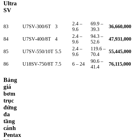
Ultra
SV
2.4 –
69.9 –
83
U7SV-300/6T
3
36,660,000
9.6
39.3
2.4 –
94.3 –
84
U7SV-400/8T
4
47,931,000
9.6
52.6
2.4 –
119.6 –
85
U7SV-550/10T
5.5
55,445,000
9.6
70.4
90.6 –
86
U18SV-750/8T
7.5
6 – 24
76,115,000
41.4
Bảng
giá
bơm
trục
đứng
đa
tầng
cánh
Pentax