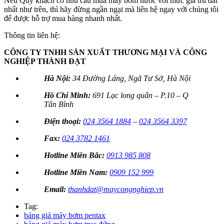
Nếu Quý khách có nhu cầu mua máy bơm nước với mức giá ưu đãi
nhất như trên, thì hãy đừng ngần ngại mà liên hệ ngay với chúng tôi
để được hỗ trợ mua hàng nhanh nhất.
Thông tin liên hệ:
CÔNG TY TNHH SẢN XUẤT THƯƠNG MẠI VÀ CÔNG
NGHIỆP THÀNH ĐẠT
Hà Nội:
34 Đường Láng, Ngã Tư Sở, Hà Nội
Hồ Chí Minh:
691 Lạc long quân – P.10 – Q
Tân Bình
Điện thoại:
024 3564 1884
–
024 3564 3397
Fax:
024 3782 1461
Hotline Miền Bắc:
0913 985 808
Hotline Miền Nam:
0909 152 999
Email:
thanhdat@maycongnghiep.vn
Tag:
bảng giá máy bơm pentax