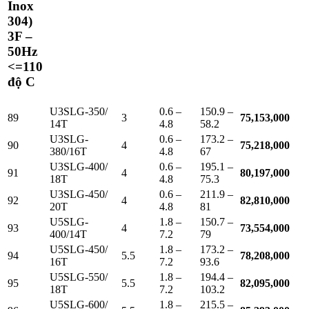
Inox
304)
3F –
50Hz
<=110
độ C
U3SLG-350/
0.6 –
150.9 –
89
3
75,153,000
14T
4.8
58.2
U3SLG-
0.6 –
173.2 –
90
4
75,218,000
380/16T
4.8
67
U3SLG-400/
0.6 –
195.1 –
91
4
80,197,000
18T
4.8
75.3
U3SLG-450/
0.6 –
211.9 –
92
4
82,810,000
20T
4.8
81
U5SLG-
1.8 –
150.7 –
93
4
73,554,000
400/14T
7.2
79
U5SLG-450/
1.8 –
173.2 –
94
5.5
78,208,000
16T
7.2
93.6
U5SLG-550/
1.8 –
194.4 –
95
5.5
82,095,000
18T
7.2
103.2
U5SLG-600/
1.8 –
215.5 –