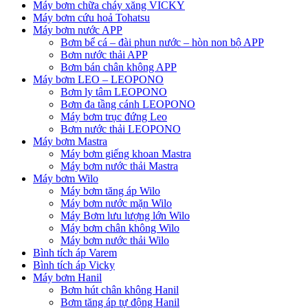
Máy bơm chữa cháy xăng VICKY
Máy bơm cứu hoả Tohatsu
Máy bơm nước APP
Bơm bể cá – đài phun nước – hòn non bộ APP
Bơm nước thải APP
Bơm bán chân không APP
Máy bơm LEO – LEOPONO
Bơm ly tâm LEOPONO
Bơm đa tầng cánh LEOPONO
Máy bơm trục đứng Leo
Bơm nước thải LEOPONO
Máy bơm Mastra
Máy bơm giếng khoan Mastra
Máy bơm nước thải Mastra
Máy bơm Wilo
Máy bơm tăng áp Wilo
Máy bơm nước mặn Wilo
Máy Bơm lưu lượng lớn Wilo
Máy bơm chân không Wilo
Máy bơm nước thải Wilo
Bình tích áp Varem
Bình tích áp Vicky
Máy bơm Hanil
Bơm hút chân không Hanil
Bơm tăng áp tự động Hanil