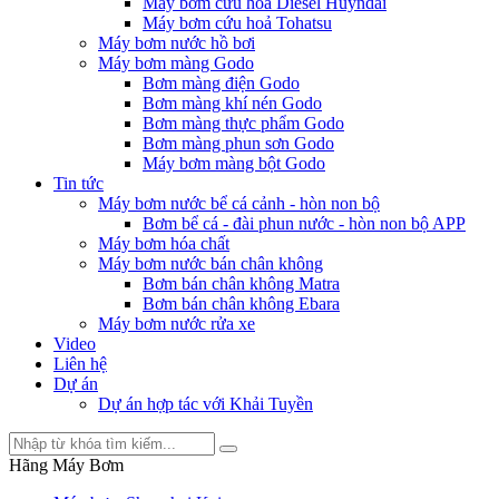
Máy bơm cứu hỏa Diesel Huyndai
Máy bơm cứu hoả Tohatsu
Máy bơm nước hồ bơi
Máy bơm màng Godo
Bơm màng điện Godo
Bơm màng khí nén Godo
Bơm màng thực phẩm Godo
Bơm màng phun sơn Godo
Máy bơm màng bột Godo
Tin tức
Máy bơm nước bể cá cảnh - hòn non bộ
Bơm bể cá - đài phun nước - hòn non bộ APP
Máy bơm hóa chất
Máy bơm nước bán chân không
Bơm bán chân không Matra
Bơm bán chân không Ebara
Máy bơm nước rửa xe
Video
Liên hệ
Dự án
Dự án hợp tác với Khải Tuyền
Hãng Máy Bơm