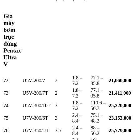
Giá
máy
bơm
trục
đứng
Pentax
Ultra
V
1.8 –
77.1 –
72
U5V-200/7
2
21,060,000
7.2
35.8
1.8 –
77.1 –
73
U5V-200/7T
2
21,411,000
7.2
35.8
1.8 –
110.6 –
74
U5V-300/10T
3
25,220,000
7.2
50.7
2.4 –
75.1 –
75
U7V-300/6T
3
23,153,000
8.4
48.2
2.4 –
88 –
76
U7V-350/ 7T
3.5
25,779,000
8.4
56.2