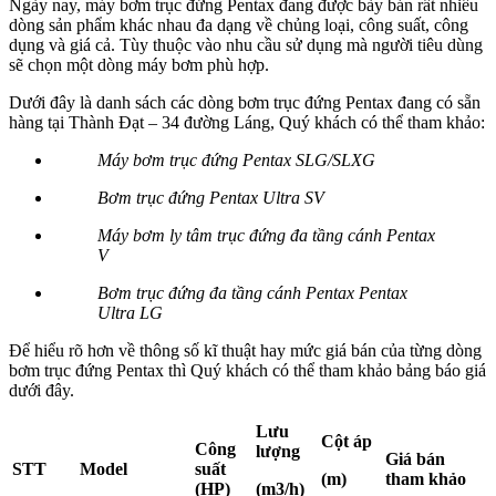
Ngày nay, máy bơm trục đứng Pentax đang được bày bán rất nhiều
dòng sản phẩm khác nhau đa dạng về chủng loại, công suất, công
dụng và giá cả. Tùy thuộc vào nhu cầu sử dụng mà người tiêu dùng
sẽ chọn một dòng máy bơm phù hợp.
Dưới đây là danh sách các dòng bơm trục đứng Pentax đang có sẵn
hàng tại Thành Đạt – 34 đường Láng, Quý khách có thể tham khảo:
Máy bơm trục đứng Pentax SLG/SLXG
Bơm trục đứng Pentax Ultra SV
Máy bơm ly tâm trục đứng đa tầng cánh Pentax
V
Bơm trục đứng đa tầng cánh Pentax Pentax
Ultra LG
Để hiểu rõ hơn về thông số kĩ thuật hay mức giá bán của từng dòng
bơm trục đứng Pentax thì Quý khách có thể tham khảo bảng báo giá
dưới đây.
Lưu
Cột áp
Công
lượng
Giá bán
STT
Model
suất
(m)
tham khảo
(HP)
(m3/h)