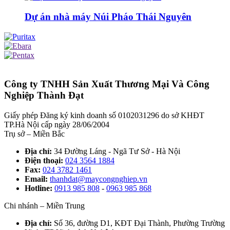
Dự án nhà máy Núi Pháo Thái Nguyên
Công ty TNHH Sản Xuất Thương Mại Và Công
Nghiệp Thành Đạt
Giấy phép Đăng ký kinh doanh số 0102031296 do sở KHĐT
TP.Hà Nội cấp ngày 28/06/2004
Trụ sở – Miền Bắc
Địa chỉ:
34 Đường Láng - Ngã Tư Sở - Hà Nội
Điện thoại:
024 3564 1884
Fax:
024 3782 1461
Email:
thanhdat@maycongnghiep.vn
Hotline:
0913 985 808
-
0963 985 868
Chi nhánh – Miền Trung
Địa chỉ:
Số 36, đường D1, KĐT Đại Thành, Phường Trường