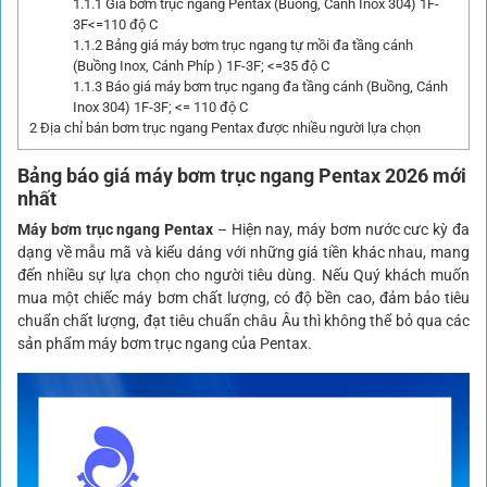
1.1.1
Giá bơm trục ngang Pentax (Buồng, Cánh Inox 304) 1F-
3F<=110 độ C
1.1.2
Bảng giá máy bơm trục ngang tự mồi đa tầng cánh
(Buồng Inox, Cánh Phíp ) 1F-3F; <=35 độ C
1.1.3
Báo giá máy bơm trục ngang đa tầng cánh (Buồng, Cánh
Inox 304) 1F-3F; <= 110 độ C
2
Địa chỉ bán bơm trục ngang Pentax được nhiều người lựa chọn
Bảng báo giá
máy bơm trục ngang Pentax
2026 mới
nhất
Máy bơm trục ngang Pentax
– Hiện nay, máy bơm nước cưc kỳ đa
dạng về mẫu mã và kiểu dáng với những giá tiền khác nhau, mang
đến nhiều sự lựa chọn cho người tiêu dùng. Nếu Quý khách muốn
mua một chiếc máy bơm chất lượng, có độ bền cao, đảm bảo tiêu
chuẩn chất lượng, đạt tiêu chuẩn châu Âu thì không thể bỏ qua các
sản phẩm máy bơm trục ngang của Pentax.