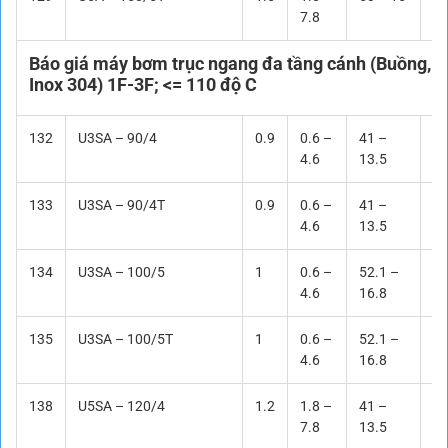
7.8
Báo giá máy bơm trục ngang đa tầng cánh (Buồng, 
Inox 304) 1F-3F; <= 110 độ C
132
U3SA – 90/4
0.9
0.6 –
41 –
Li
4.6
13.5
133
U3SA – 90/4T
0.9
0.6 –
41 –
Li
4.6
13.5
134
U3SA – 100/5
1
0.6 –
52.1 –
Li
4.6
16.8
135
U3SA – 100/5T
1
0.6 –
52.1 –
Li
4.6
16.8
138
U5SA – 120/4
1.2
1.8 –
41 –
Li
7.8
13.5