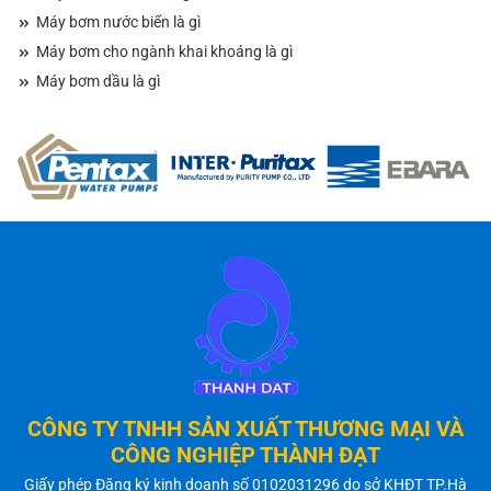
Máy bơm nước biển là gì
Máy bơm cho ngành khai khoáng là gì
Máy bơm dầu là gì
CÔNG TY TNHH SẢN XUẤT THƯƠNG MẠI VÀ
CÔNG NGHIỆP THÀNH ĐẠT
Giấy phép Đăng ký kinh doanh số 0102031296 do sở KHĐT TP.Hà