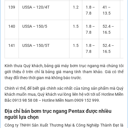
139
U5SA – 120/4T
1.2
1.8 –
41 –
Li
7.8
13.5
140
U5SA – 150/5
1.5
1.8 –
52.4 –
Li
7.8
16.5
141
U5SA – 150/5T
1.5
1.8 –
52.4 –
Li
7.8
16.5
Kính thưa Quý khách, bảng giá máy bơm trục ngang mà chúng tôi
giới thiệu ở trên chỉ là bảng giá mang tính tham khảo. Giá có thể
thay đổi theo thời gian mà không báo trước.
Chính vì thế, để biết giá chính xác nhất của từng sản phẩm mà Quý
khách muốn mua, Quý khách vui lòng liên hệ với tới số Hotline Miền
Bắc 0913 98 58 08 – Hotline Miền Nam 0909 152 999.
Địa chỉ bán bơm trục ngang Pentax được nhiều
người lựa chọn
Công ty TNHH Sản Xuất Thương Mại & Công Nghiệp Thành Đạt là