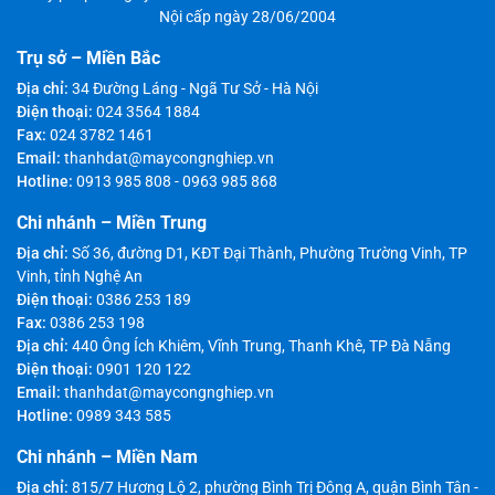
Nội cấp ngày 28/06/2004
Trụ sở – Miền Bắc
Địa chỉ:
34 Đường Láng - Ngã Tư Sở - Hà Nội
Điện thoại:
024 3564 1884
Fax:
024 3782 1461
Email:
thanhdat@maycongnghiep.vn
Hotline:
0913 985 808
-
0963 985 868
Chi nhánh – Miền Trung
Địa chỉ:
Số 36, đường D1, KĐT Đại Thành, Phường Trường Vinh, TP
Vinh, tỉnh Nghệ An
Điện thoại:
0386 253 189
Fax:
0386 253 198
Địa chỉ:
440 Ông Ích Khiêm, Vĩnh Trung, Thanh Khê, TP Đà Nẵng
Điện thoại:
0901 120 122
Email:
thanhdat@maycongnghiep.vn
Hotline:
0989 343 585
Chi nhánh – Miền Nam
Địa chỉ:
815/7 Hương Lộ 2, phường Bình Trị Đông A, quận Bình Tân -