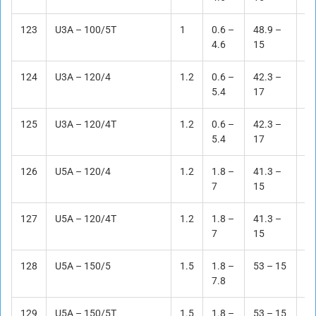
123
U3A – 100/5T
1
0.6 –
48.9 –
Li
4.6
15
124
U3A – 120/4
1.2
0.6 –
42.3 –
Li
5.4
17
125
U3A – 120/4T
1.2
0.6 –
42.3 –
Li
5.4
17
126
U5A – 120/4
1.2
1.8 –
41.3 –
Li
7
15
127
U5A – 120/4T
1.2
1.8 –
41.3 –
Li
7
15
128
U5A – 150/5
1.5
1.8 –
53 – 15
Li
7.8
129
U5A – 150/5T
1.5
1.8 –
53 – 15
Li