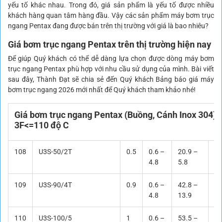
yếu tố khác nhau. Trong đó, giá sản phẩm là yếu tố được nhiều
khách hàng quan tâm hàng đầu. Vậy các sản phẩm máy bơm trục
ngang Pentax đang được bán trên thị trường với giá là bao nhiêu?
Giá bơm trục ngang Pentax trên thị trường hiện nay
Để giúp Quý khách có thể dễ dàng lựa chọn được dòng máy bơm
trục ngang Pentax phù hợp với nhu cầu sử dụng của mình. Bài viết
sau đây, Thành Đạt sẽ chia sẻ đến Quý khách Bảng báo giá máy
bơm trục ngang 2026 mới nhất để Quý khách tham khảo nhé!
Giá bơm trục ngang Pentax (Buồng, Cánh Inox 304) 
3F<=110 độ C
108
U3S-50/2T
0.5
0.6 –
20.9 –
10
4.8
5.8
109
U3S-90/4T
0.9
0.6 –
42.8 –
15
4.8
13.9
110
U3S-100/5
1
0.6 –
53.5 –
17