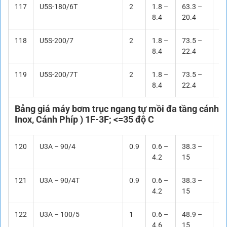
117
U5S-180/6T
2
1.8 –
63.3 –
23
8.4
20.4
118
U5S-200/7
2
1.8 –
73.5 –
27
8.4
22.4
119
U5S-200/7T
2
1.8 –
73.5 –
27
8.4
22.4
Bảng giá máy bơm trục ngang tự mồi đa tầng cánh 
Inox, Cánh Phíp ) 1F-3F; <=35 độ C
120
U3A – 90/4
0.9
0.6 –
38.3 –
8,
4.2
15
121
U3A – 90/4T
0.9
0.6 –
38.3 –
8,
4.2
15
122
U3A – 100/5
1
0.6 –
48.9 –
Li
4.6
15